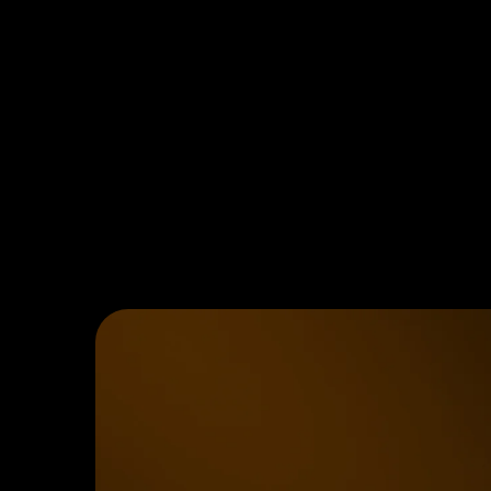
Fusionnez plusieurs
expositions
Assemblez de larges
panoramas
Empilez des prises de vue
nettes