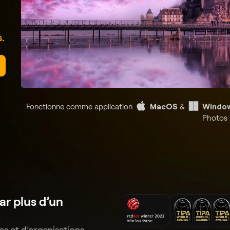
s.
Fonctionne comme application
MacOS
&
Windo
Photos
r plus d’un
s et d’organisations