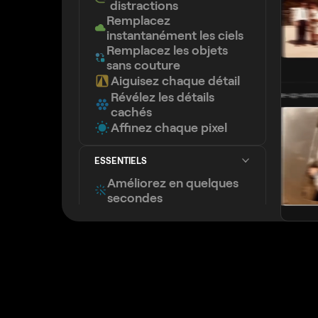
distractions
Remplacez
instantanément les ciels
Remplacez les objets
sans couture
Aiguisez chaque détail
Révélez les détails
cachés
Affinez chaque pixel
ESSENTIELS
Améliorez en quelques
secondes
Révélez les détails
cachés
Augmentez le contraste
Corrigez la composition
Affinez chaque pixel
Améliorez les couleurs
Sculptez la lumière et