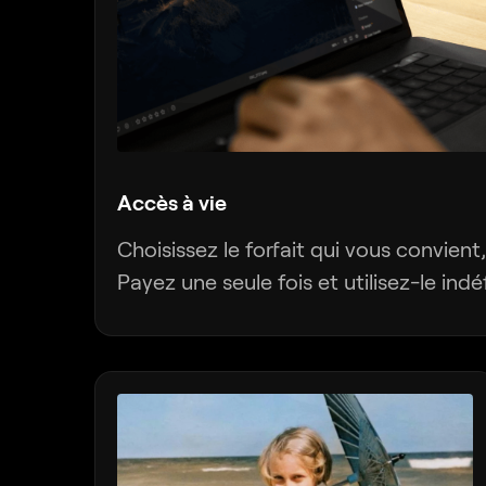
Remplacez les objets
sans couture
QUALITÉ DE L'IMAGE
Ravivez vos vieilles
photos
Nouveau
Aiguisez chaque détail
Réduisez le bruit avec
Accès à vie
précision
Agrandissez sans perte
Choisissez le forfait qui vous convient, 
Payez une seule fois et utilisez-le indé
CRÉATION
Ajoutez un éclairage
dimensionnel
Nouveau
Ajoutez une profondeur
lumineuse
Faites l’étalonnage des
couleurs facilement
Illuminez avec du néon