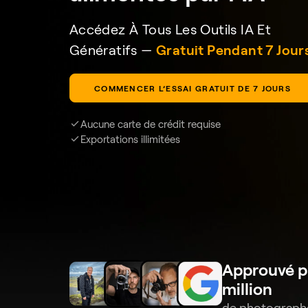
Accédez À Tous Les Outils IA Et
Génératifs —
Gratuit Pendant 7 Jour
COMMENCER L’ESSAI GRATUIT DE 7 JOURS
Aucune carte de crédit requise
Exportations illimitées
Approuvé pa
million
de photographe