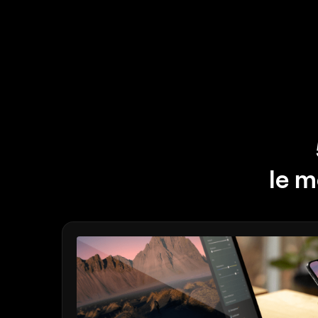
l’ombre
PAYSAGE
Remplacez
instantanément les ciels
Recréez l’heure dorée
Ajoutez un brouillard
réaliste
Supprimez la brume
Éclairez avec des rayons
de lumière
le m
Intensifiez les tons du
soir
Des textures d’eau
parfaites
IA GÉNÉRATIVE
AMÉLIORÉS
Supprimez les
distractions
Élargissez votre scène