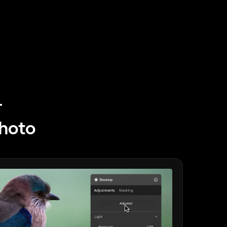
r
photo