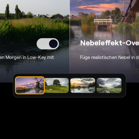
Nebeleffekt-Ove
 den Morgen
in Low-Key mit
Füge realistischen Nebel in d