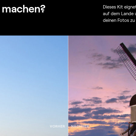
h machen?
Dieses Kit eign
auf dem Lande un
deinen Fotos zu
VORHER
NACHHER