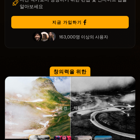
알아보세요
지금 가입하기
163,000명 이상의 사용자
창의력을 위한
적용 전
적용 후
© GaudiLab
© G