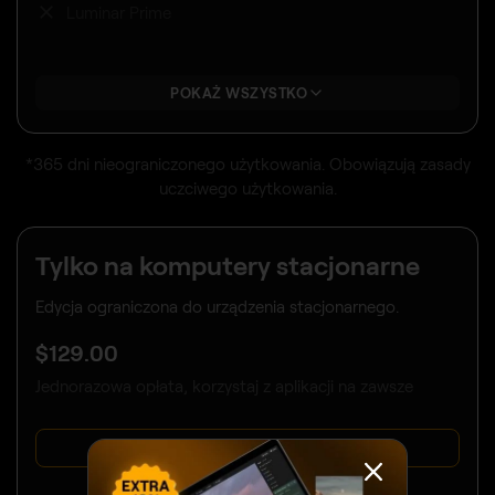
Luminar Prime
POKAŻ WSZYSTKO
*365 dni nieograniczonego użytkowania. Obowiązują zasady
uczciwego użytkowania.
Tylko na komputery stacjonarne
Edycja ograniczona do urządzenia stacjonarnego.
$
129
.00
Jednorazowa opłata, korzystaj z aplikacji na zawsze
KUP TERAZ