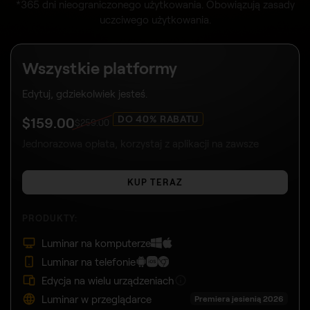
*365 dni nieograniczonego użytkowania. Obowiązują zasady
uczciwego użytkowania.
Wszystkie platformy
Edytuj, gdziekolwiek jesteś.
DO 40% RABATU
$
159
.00
$
259
.00
Jednorazowa opłata, korzystaj z aplikacji na zawsze
KUP TERAZ
PRODUKTY:
Luminar na komputerze
Luminar na telefonie
Edycja na wielu urządzeniach
Luminar w przeglądarce
Premiera jesienią 2026