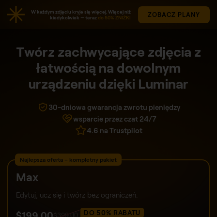
W każdym zdjęciu kryje się więcej. Więcej niż
ZOBACZ PLANY
kiedykolwiek — teraz
do 50% ZNIŻKI
Twórz zachwycające zdjęcia z
łatwością na dowolnym
urządzeniu dzięki Luminar
30-dniowa gwarancja zwrotu pieniędzy
wsparcie przez czat 24/7
4.6 na Trustpilot
Najlepsza oferta – kompletny pakiet
Max
Edytuj, ucz się i twórz bez ograniczeń.
DO 50% RABATU
$
199
.00
$
399
.00