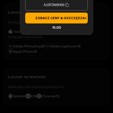
A10FDW9H56
Luminar na komputerze
ZOBACZ CENY & OSZCZĘDZAJ
Działa jako samodzielna aplikacja na:
14:59
macOS
Windows
Działa jako wtyczka do:
Adobe Photoshop®
Adobe Lightroom®
Apple Photos®
Luminar na telefonie
Działa jako samodzielna aplikacja na:
Android
iOS
ChromeOS