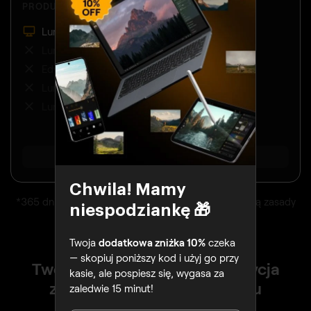
PRODUKTY:
Luminar na komputerze
Luminar na telefonie
Edycja na wielu urządzeniach
Luminar w przeglądarce
Luminar Prime
POKAŻ WSZYSTKO
Chwila! Mamy
*365 dni nieograniczonego użytkowania. Obowiązują zasady
niespodziankę 🎁
uczciwego użytkowania.
Twoja
dodatkowa zniżka 10%
czeka
— skopiuj poniższy kod i użyj go przy
Twórz wszędzie - potężna edycja
kasie, ale pospiesz się, wygasa za
zdjęć na każdym urządzeniu
zaledwie 15 minut!