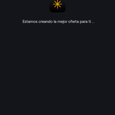
Dale a tus fotos una estética retro al
instante con ayuda de ajustes
preestablecidos, LUT, Superposiciones y
cielos seleccionados.
Estamos creando la mejor oferta para ti
Mira qué incluye
$
39
$
244
COMPRAR COLECCIÓN
Pago seguro mediante cifrado
Oferta disponible por tiempo limitado
Soporte técnico