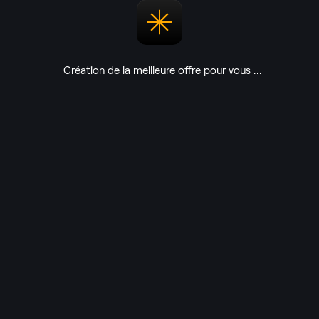
Collection "Capsule Temporelle"
Transformez vos images avec une esthétique rétro sans effort grâce à des
Création de la meilleure offre pour vous
Préréglages, des LUTs, des Incrustations et des Ciels sélectionnés avec soin.
Voir le contenu
$
39
$
244
ACHETER LA COLLECTION
ent sécurisé par cryptage
Offre à durée limitée
Servi