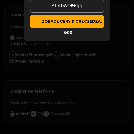
A10FDW9H56
Luminar na komputerze
ZOBACZ CENY & OSZCZĘDZAJ
Działa jako samodzielna aplikacja na:
14:59
macOS
Windows
Działa jako wtyczka do:
Adobe Photoshop®
Adobe Lightroom®
Apple Photos®
Luminar na telefonie
Działa jako samodzielna aplikacja na:
Android
iOS
ChromeOS