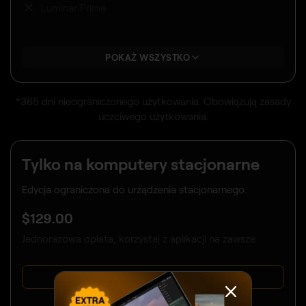
Luminar Prime
POKAŻ WSZYSTKO
*365 dni nieograniczonego użytkowania. Obowiązują zasady
uczciwego użytkowania.
Tylko na komputery stacjonarne
Edycja ograniczona do urządzenia stacjonarnego.
$
129
.00
Jednorazowa opłata, korzystaj z aplikacji na zawsze
KUP TERAZ