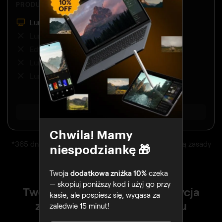
PRODUKTY:
Luminar na komputerze
Luminar na telefonie
Edycja na wielu urządzeniach
Luminar w przeglądarce
Luminar Prime
POKAŻ WSZYSTKO
Chwila! Mamy
*365 dni nieograniczonego użytkowania. Obowiązują zasady
niespodziankę 🎁
uczciwego użytkowania.
Twoja
dodatkowa zniżka 10%
czeka
— skopiuj poniższy kod i użyj go przy
Twórz wszędzie - potężna edycja
kasie, ale pospiesz się, wygasa za
zdjęć na każdym urządzeniu
zaledwie 15 minut!