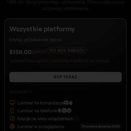
*365 dni nieograniczonego użytkowania. Obowiązują zasady
uczciwego użytkowania.
Wszystkie platformy
Edytuj, gdziekolwiek jesteś.
DO 40% RABATU
$
159
.00
$
259
.00
Jednorazowa opłata, korzystaj z aplikacji na zawsze
KUP TERAZ
PRODUKTY:
Luminar na komputerze
Luminar na telefonie
Edycja na wielu urządzeniach
Luminar w przeglądarce
Premiera jesienią 2026