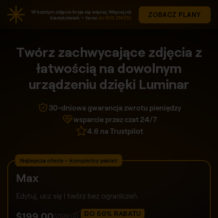
W każdym zdjęciu kryje się więcej. Więcej niż
ZOBACZ PLANY
kiedykolwiek — teraz
do 50% ZNIŻKI
Twórz zachwycające zdjęcia z
łatwością na dowolnym
urządzeniu dzięki Luminar
30-dniowa gwarancja zwrotu pieniędzy
wsparcie przez czat 24/7
4.6 na Trustpilot
Najlepsza oferta – kompletny pakiet
Max
Edytuj, ucz się i twórz bez ograniczeń.
DO 50% RABATU
$
199
.00
$
399
.00