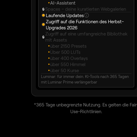
AI-Assistent
Spaces – deine kuratierten Webgalerien
🔒︎
Laufende Updates
Zugriff auf die Funktionen des Herbst-
Upgrades 2026
Zugriff auf eine umfangreiche Bibliothek
🔒︎
mit Assets
über 2150 Presets
Über 500 LUTs
über 400 Overlays
über 550 Himmel
über 50 Kurse
Luminar: für immer dein. KI-Tools nach 365 Tagen
mit Luminar Prime verlängerbar
*365 Tage unbegrenzte Nutzung. Es gelten die Fair
Use-Richtlinien.