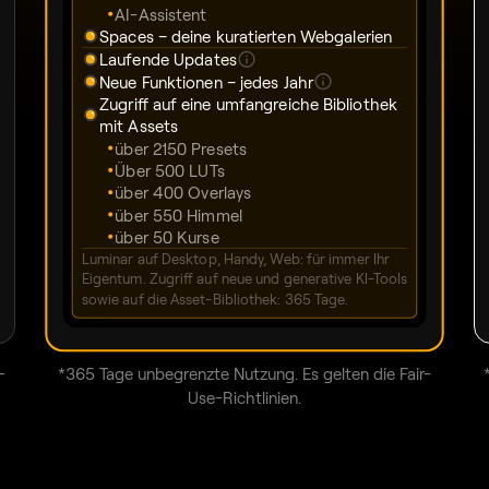
AI-Assistent
Spaces – deine kuratierten Webgalerien
Laufende Updates
Neue Funktionen – jedes Jahr
Zugriff auf eine umfangreiche Bibliothek
mit Assets
über 2150 Presets
Über 500 LUTs
über 400 Overlays
über 550 Himmel
über 50 Kurse
Luminar auf Desktop, Handy, Web: für immer Ihr
Eigentum. Zugriff auf neue und generative KI-Tools
sowie auf die Asset-Bibliothek: 365 Tage.
-
*365 Tage unbegrenzte Nutzung. Es gelten die Fair-
Use-Richtlinien.