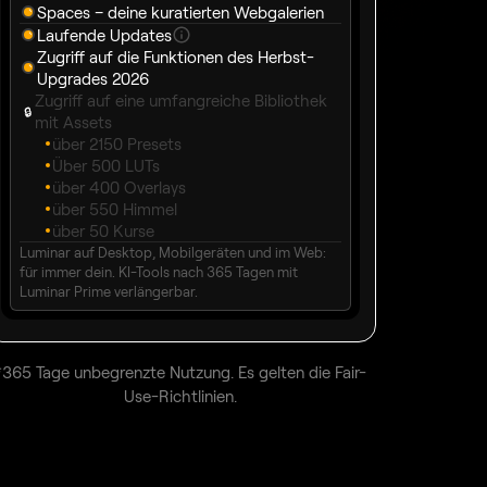
Spaces – deine kuratierten Webgalerien
Laufende Updates
Zugriff auf die Funktionen des Herbst-
Upgrades 2026
Zugriff auf eine umfangreiche Bibliothek
🔒︎
mit Assets
über 2150 Presets
Über 500 LUTs
über 400 Overlays
über 550 Himmel
über 50 Kurse
Luminar auf Desktop, Mobilgeräten und im Web:
für immer dein. KI-Tools nach 365 Tagen mit
Luminar Prime verlängerbar.
*365 Tage unbegrenzte Nutzung. Es gelten die Fair-
Use-Richtlinien.