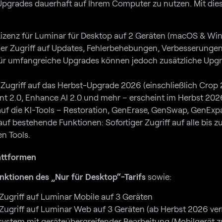
 Upgrades dauerhaft auf Ihrem Computer zu nutzen. Mit die
Lizenz für Luminar für Desktop auf 2 Geräten (macOS & Wi
her Zugriff auf Updates, Fehlerbehebungen, Verbesserunge
Für umfangreiche Upgrades können jedoch zusätzliche Up
Zugriff auf das Herbst-Upgrade 2026 (einschließlich Crop
tant 2.0, Enhance AI 2.0 und mehr – erscheint im Herbst 202
f auf die KI-Tools – Restoration, GenErase, GenSwap, GenExp
f auf bestehende Funktionen: Sofortiger Zugriff auf alle bis
en Tools.
lattformen
unktionen des „Nur für Desktop“-Tarifs
sowie:
 Zugriff auf Luminar Mobile auf 3 Geräten
 Zugriff auf Luminar Web auf 3 Geräten (ab Herbst 2026 ver
stem mit geräteübergreifender Bearbeitung (Mobilgerät z