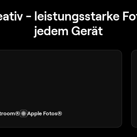
eativ - leistungsstarke 
jedem Gerät
htroom®
Apple Fotos®