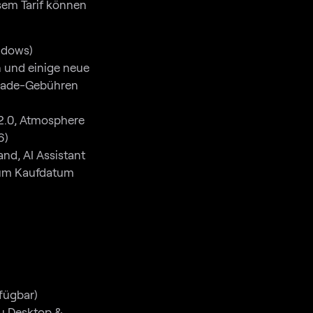
sem Tarif können
ndows)
n und einige neue
grade-Gebühren
 2.0, Atmosphere
6)
and, AI Assistant
 zum Kaufdatum
fügbar)
u Desktop &