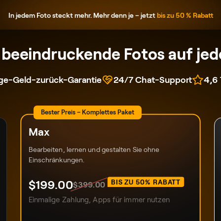
In jedem Foto steckt mehr. Mehr denn je – jetzt
bis zu 50 % Rabatt
s beeindruckende Fotos auf je
ge-Geld-zurück-Garantie
24/7 Chat-Support
4,6 
Bester Preis – Komplettes Paket
Max
Bearbeiten, lernen und gestalten Sie ohne
Einschränkungen.
$
199
.00
BIS ZU 50% RABATT
$
399
.00
Einmalige Zahlung, Apps für immer nutzen