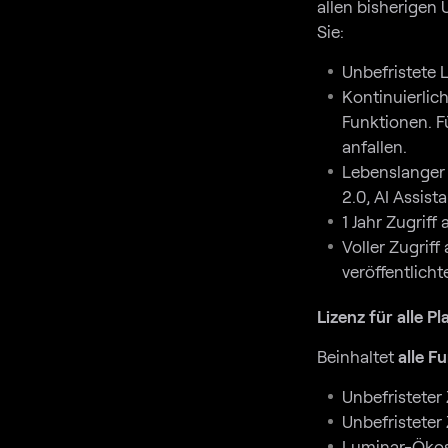
allen bisherigen
Sie:
Unbefristete 
Kontinuierlic
Funktionen. 
anfallen.
Lebenslanger 
2.0, AI Assis
1 Jahr Zugrif
Voller Zugrif
veröffentlicht
Lizenz für alle P
Beinhaltet
alle F
Unbefristeter
Unbefristeter
Luminar-Ökosy