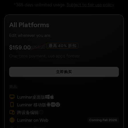
Luminar Prime
SHOW ALL
*365 days unlimited usage.
Subject to fair use policy
.
Desktop Only
Editing limited to your desktop device.
$
129
.00
One-time payment, use apps forever
立即购买