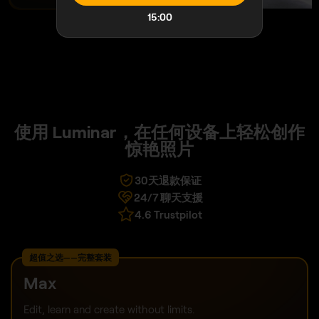
Edit, learn and create without limits.
14:59
最高 50% 折扣
$
199
.00
$
399
.00
One-time payment, use apps forever
立即购买
商品:
Luminar桌面版
Luminar 移动版
跨设备编辑
Luminar on Web
Coming Fall 2026
Luminar Prime
1 year included in Max
Renews every year, cancel anytime
SHOW ALL