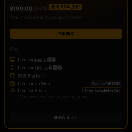
*365 days unlimited usage.
Subject to fair use policy
.
All Platforms
Edit wherever you are.
最高 40% 折扣
$
159
.00
$
259
.00
One-time payment, use apps forever
立即购买
商品:
Luminar桌面版
Luminar 移动版
跨设备编辑
Luminar on Web
Coming Fall 2026