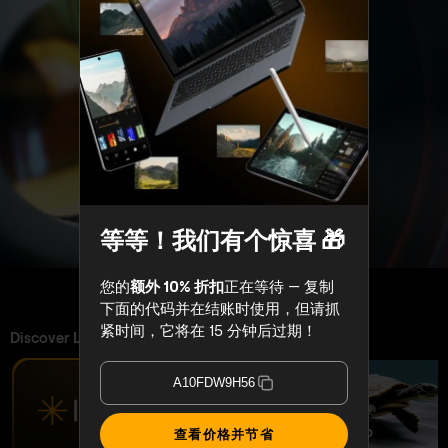
GenSwap
使用 Luminar，在任何设备上轻松创作
惊艳照片
等等！我们有个惊喜 🎁
30天退款保证
您的
额外 10% 折扣
正在等待 — 复制
24/7 聊天支援
下面的代码并在结账时使用，但请抓
4.6 Trustpilot
紧时间，它将在 15 分钟后过期！
A10FDW9H56
超值之选——完整套装
Max
查看价格并节省