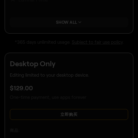
商品:
Luminar桌面版
Luminar 移动版
跨设备编辑
Luminar on Web
Luminar Prime
SHOW ALL
*365 days unlimited usage.
Subject to fair use policy
.