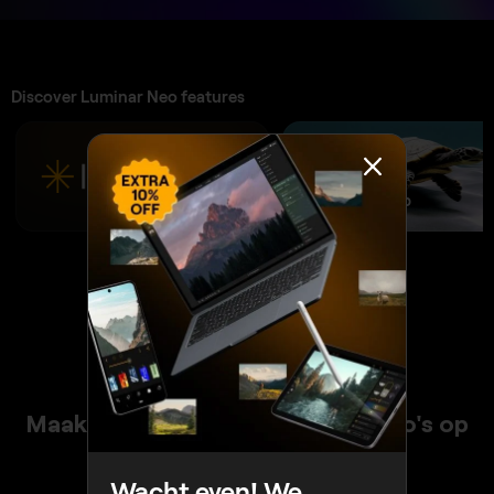
Discover Luminar Neo features
GenSwap
Maak eenvoudig verbluffende foto's op
elk apparaat met Luminar
Wacht even! We