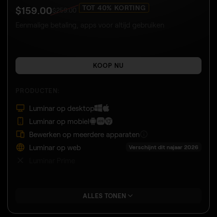
TOT 40% KORTING
$
159
.00
$
259
.00
Eenmalige betaling, apps voor altijd gebruiken
KOOP NU
PRODUCTEN:
Luminar op desktop
Luminar op mobiel
Bewerken op meerdere apparaten
Luminar op web
Verschijnt dit najaar 2026
Luminar Prime
ALLES TONEN