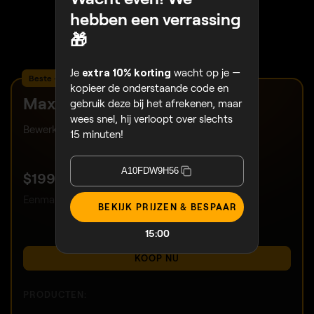
30-dagen geld terug garantie
hebben een verrassing
24/7 chat ondersteuning
🎁
4.6 Trustpilot
Je
extra 10% korting
wacht op je —
Beste – Compleet pakket
kopieer de onderstaande code en
Max
gebruik deze bij het afrekenen, maar
wees snel, hij verloopt over slechts
Bewerk, leer en creëer zonder beperkingen.
15 minuten!
A10FDW9H56
TOT 50% KORTING
$
199
.00
$
399
.00
Eenmalige betaling, apps voor altijd gebruiken
BEKIJK PRIJZEN & BESPAAR
14:58
KOOP NU
PRODUCTEN: