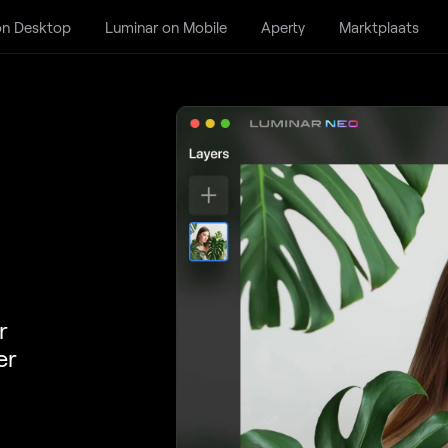
on Desktop
Luminar on Mobile
Aperty
Marktplaats
r
er