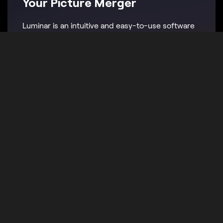
Your Picture Merger
Luminar is an intuitive and easy-to-use software
that will help you merge photos in no time. The
Layers feature in Luminar allows you to easily
blend multiple images into one perfect result.
Step 1
Open de basisafbeelding en voeg een nieuwe laag toe
voor de tweede afbeelding.
Step 2
Stap 3