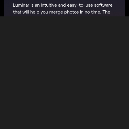
Luminar is an intuitive and easy-to-use software
that will help you merge photos in no time. The
Layers feature in Luminar allows you to easily
blend multiple images into one perfect result.
Krok 1
Otevřete základní obrázek a přidejte novou vrstvu pro
druhý obrázek.
Krok 2
Krok 3
Ohromující smíšené vizuály s
jednotnými obrázky