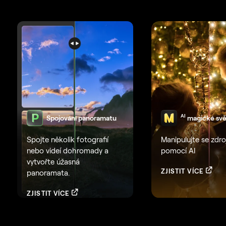
AI
Spojování panoramatu
magické svě
Spojte několik fotografií
Manipulujte se zdroj
nebo videí dohromady a
pomocí AI
vytvořte úžasná
ZJISTIT VÍCE
panoramata.
ZJISTIT VÍCE