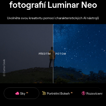
fotografií Luminar Neo
Uvolněte svou kreativitu pomocí charakteristických AI nástrojů
PŘEDTÍM
POTOM
© Cuma Cevik
Sky
Portrétní Bokeh
Rozsvícení
AI
AI
AI