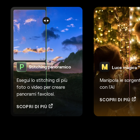
Stitching panoramico
Luce magica
A
Esegui lo stitching di più
Manipola le sorgent
foto o video per creare
con l'AI
panorami favolosi.
SCOPRI DI PIÙ
SCOPRI DI PIÙ