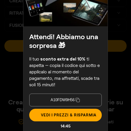
CREATIVI
RITRATTO
FUSIONE DI FOTO
Attendi! Abbiamo una
sorpresa 🎁
VISUALIZZA TARIFFE
Sales Ends August 16
Il tuo
sconto extra del 10%
ti
aspetta — copia il codice qui sotto e
applicalo al momento del
pagamento, ma affrettati, scade tra
soli 15 minuti!
A10FDW9H56
Crea con facilità foto straordinarie su
qualsiasi dispositivo con Luminar
VEDI I PREZZI & RISPARMIA
30 giorni di garanzia soddisfatti o rimborsati
14:42
assistenza via chat 24/7