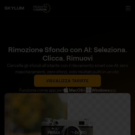
Rimozione Sfondo con AI: Seleziona.
Clicca. Rimuovi
Cancella gli sfondi all'istante con il rilevamento smart con AI: zero
mascheramenti, zero sforzi, solo risultati puliti in un clic.
VISUALIZZA TARIFFE
Funziona come app per
MacOS
&
Windows
app
PRIMA
DOPO