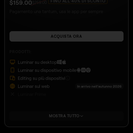
FINO ALL'40% DI SCONTO
$
159
.00
$
259
.00
Pagamento una tantum, usa le app per sempre
ACQUISTA ORA
PRODOTTI:
Luminar su desktop
Luminar su dispositivo mobile
Editing su più dispositivi
Luminar sul web
In arrivo nell'autunno 2026
Luminar Prime
MOSTRA TUTTO