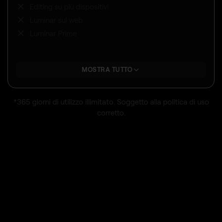
Editing su più dispositivi
Luminar sul web
Luminar Prime
MOSTRA TUTTO
*365 giorni di utilizzo illimitato. Soggetto alla politica di uso
corretto.