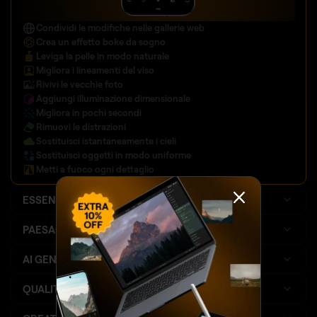
Condividi le modifiche nelle gallerie web
Crea un effetto
boke da sogno
Leviga la pelle in modo naturale
Migliora i lineamenti del viso
Rivivi le vecchie foto
Aggiungi illuminazione dimensionale
Migliora in pochi secondi
Rimuovi le distrazioni
Sostituisci istantaneamente i cieli
Sostituisci oggetti in modo uniforme
Metti a fuoco ogni dettaglio
ESSENZIALI
PAESAGGIO
AI GENERATIVA
MIGLIORATO
QUALITÀ DELL'IMMAGINE