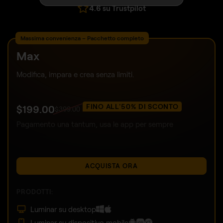
4.6 su Trustpilot
Massima convenienza – Pacchetto completo
Max
Modifica, impara e crea senza limiti.
FINO ALL'50% DI SCONTO
$
199
.00
$
399
.00
Pagamento una tantum, usa le app per sempre
ACQUISTA ORA
PRODOTTI:
Luminar su desktop
Luminar su dispositivo mobile