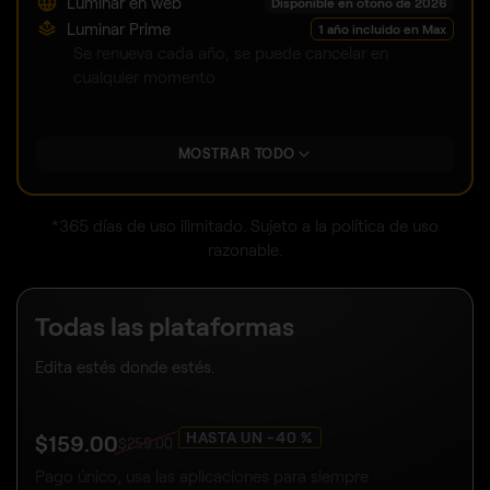
Luminar en web
Disponible en otoño de 2026
Luminar Prime
1 año incluido en Max
Se renueva cada año, se puede cancelar en
cualquier momento
MOSTRAR TODO
*365 días de uso ilimitado. Sujeto a la política de uso
razonable.
Todas las plataformas
Edita estés donde estés.
HASTA UN -40 %
$
159
.00
$
259
.00
Pago único, usa las aplicaciones para siempre