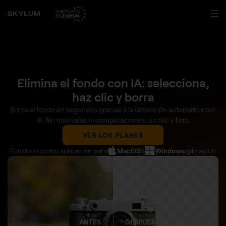
Elimina el fondo con IA: selecciona,
haz clic y borra
Borra el fondo en segundos gracias a la detección automática por
IA. Sin máscaras ni complicaciones: un clic y listo.
VER LOS PLANES
Funciona como aplicación para
MacOS
&
Windows
aplicación
ANTES
DESPUÉS