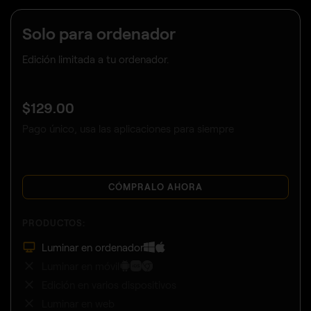
Solo para ordenador
Edición limitada a tu ordenador.
$
129
.00
Pago único, usa las aplicaciones para siempre
CÓMPRALO AHORA
PRODUCTOS:
Luminar en ordenador
Luminar en móvil
Edición en varios dispositivos
Luminar en web