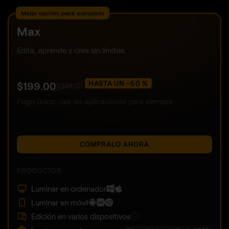
Mejor opción: pack completo
Max
Edita, aprende y crea sin límites.
HASTA UN -50 %
$
199
.00
$
399
.00
Pago único, usa las aplicaciones para siempre
CÓMPRALO AHORA
PRODUCTOS:
Luminar en ordenador
Luminar en móvil
Edición en varios dispositivos