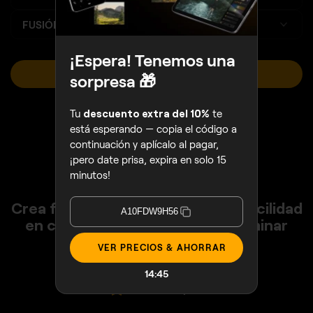
FUSIÓN DE FOTOS
¡Espera! Tenemos una
VER LOS PLANES
sorpresa 🎁
Sales Ends August 16
Tu
descuento extra del 10%
te
está esperando — copia el código a
continuación y aplícalo al pagar,
¡pero date prisa, expira en solo 15
minutos!
Crea fotos impresionantes con facilidad
A10FDW9H56
en cualquier dispositivo con Luminar
VER PRECIOS & AHORRAR
Garantía de reembolso de 30 días
Chat de soporte 24/7
14:42
4.6 en Trustpilot