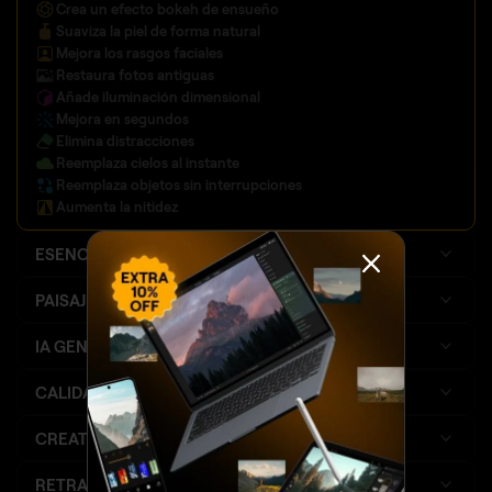
Crea un efecto bokeh
de ensueño
Suaviza la piel de forma natural
Mejora los rasgos faciales
Restaura fotos antiguas
Añade iluminación dimensional
Mejora en segundos
Elimina distracciones
Reemplaza cielos al instante
Reemplaza objetos sin interrupciones
Aumenta la nitidez
ESENCIALES
PAISAJE
IA GENERATIVA
MEJORADO
CALIDAD DE IMAGEN
CREATIVAS
RETRATO