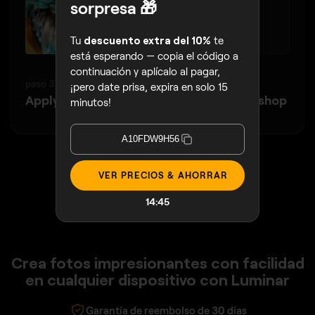
sorpresa 🎁
Tu
descuento extra del 10%
te
está esperando — copia el código a
continuación y aplícalo al pagar,
paso 3
¡pero date prisa, expira en solo 15
Apply AI tools and come back to Photoshop
minutos!
A10FDW9H56
VER PRECIOS & AHORRAR
14:44
Crea fotos impresionantes con facilidad
en cualquier dispositivo con Luminar
Garantía de reembolso de 30 días