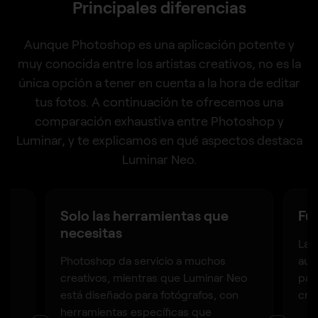
Principales diferencias
Aunque Photoshop es una aplicación potente y
muy conocida entre los artistas creativos, no es la
única opción a tener en cuenta a la hora de editar
tus fotos. A continuación te ofrecemos una
comparación exhaustiva entre Photoshop y
Luminar, y te explicamos en qué aspectos destaca
Luminar Neo.
Solo las herramientas que
Fu
necesitas
Las
y
Photoshop da servicio a muchos
aut
creativos, mientras que Luminar Neo
par
está diseñado para fotógrafos, con
crea
herramientas específicas que