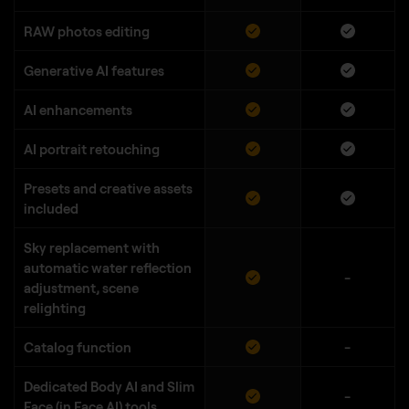
RAW photos editing
Generative AI features
AI enhancements
AI portrait retouching
Presets and creative assets
included
Sky replacement with
automatic water reflection
-
adjustment, scene
relighting
Catalog function
-
Dedicated Body AI and Slim
-
Face (in Face AI) tools