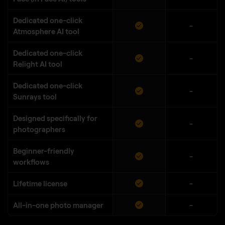
Dedicated one-click
-
Atmosphere AI tool
Dedicated one-click
-
Relight AI tool
Dedicated one-click
-
Sunrays tool
Designed specifically for
-
photographers
Beginner-friendly
-
workflows
Lifetime license
-
All-in-one photo manager
-