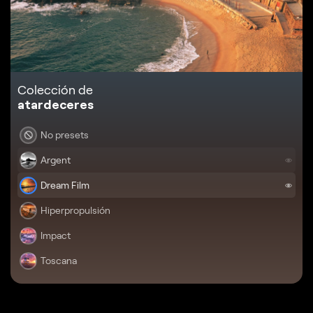
Colección de
atardeceres
No presets
Argent
Dream Film
Hiperpropulsión
Impact
Toscana