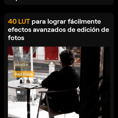
40 LUT
para lograr fácilmente
efectos avanzados de edición de
fotos
Athena
Involve
Red Trace
Santa Barbara
1960
Monterey
Palm Springs