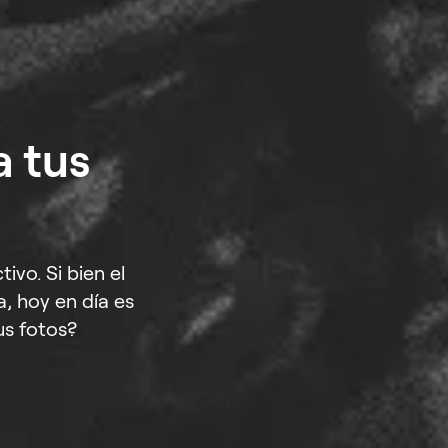
a tus
ivo. Si bien el
, hoy en día es
us fotos?