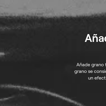
Añad
Añade grano fí
grano se consi
un efect