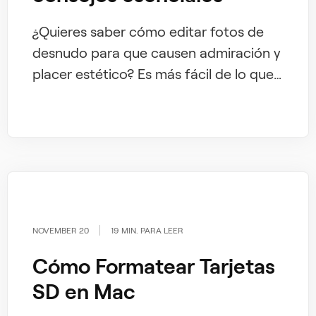
¿Quieres saber cómo editar fotos de
desnudo para que causen admiración y
placer estético? Es más fácil de lo que
parece si conoces algunos aspectos
clave. Hablaremos de ello en el blog de
hoy, así que lee hasta el final para
aprender más.
NOVEMBER 20
19 MIN. PARA LEER
Cómo Formatear Tarjetas
SD en Mac