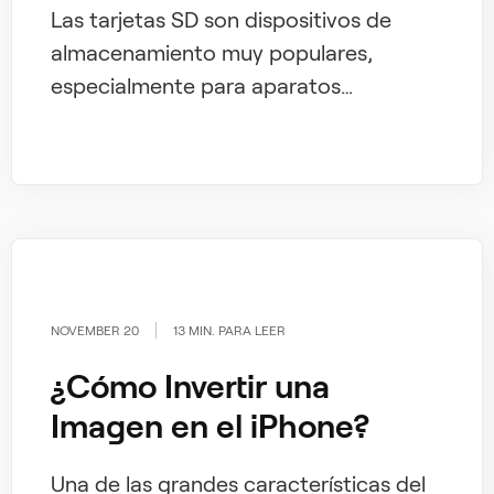
Las tarjetas SD son dispositivos de
almacenamiento muy populares,
especialmente para aparatos
electrónicos como teléfonos
inteligentes, cámaras réflex, etc.
Hablamos de ello en nuestro tutorial
sobre cómo formatear tarjetas SD en
un Mac. Estos diminutos dispositivos de
almacenamiento en forma de chip nos
salvan cada día.
NOVEMBER 20
13 MIN. PARA LEER
¿Cómo Invertir una
Imagen en el iPhone?
Una de las grandes características del