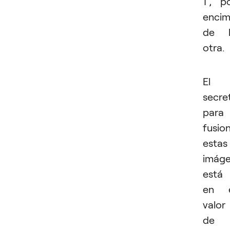
1”, p
enci
de l
otra.
El
secre
para
fusio
estas
imág
está
en e
valor
de