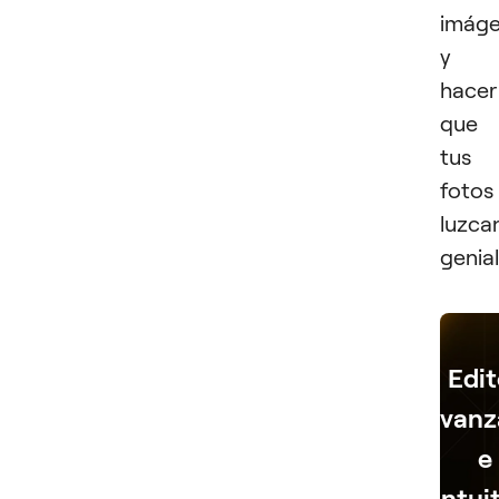
imág
y
hacer
que
tus
fotos
luzca
genial
Edit
avanz
e
intui