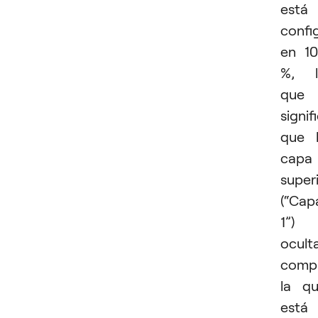
está
confi
en 1
%, l
que
signif
que 
capa
super
(“Cap
1”)
ocult
comp
la q
está