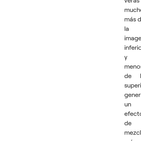
much
más 
la
imag
inferi
y
meno
de l
superi
gene
un
efect
de
mezc