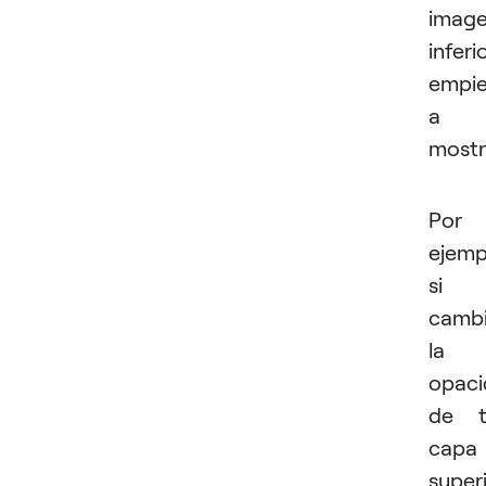
imag
inferi
empi
a
mostr
Por
ejemp
si
camb
la
opac
de t
capa
super