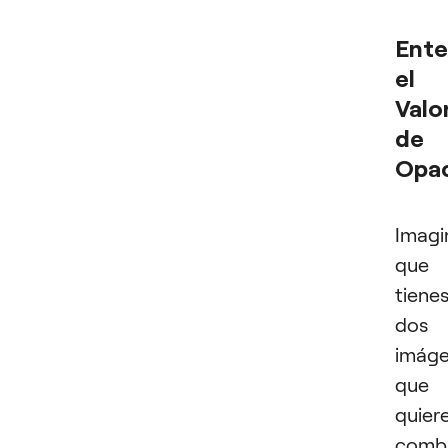
Ente
el
Valo
de
Opa
Imagi
que
tiene
dos
imág
que
quier
combi