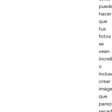
pued
hacer
que
tus
fotos
se
vean
increí
o
inclu
crear
imág
que
parez
sacad