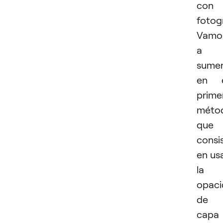
con
fotogr
Vamo
a
sumer
en e
prime
méto
que
consi
en us
la
opac
de
capa