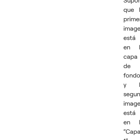
que 
prime
imag
está
en l
capa
de
fond
y l
segu
imag
está
en l
“Cap