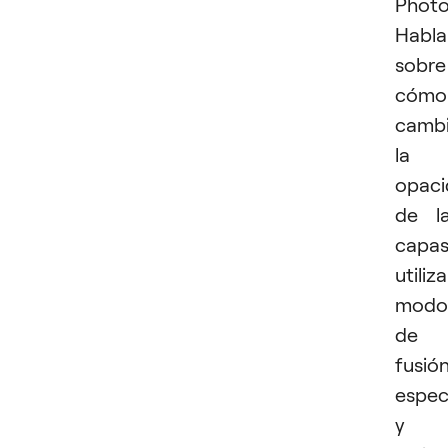
Photo
Habl
sobre
cómo
cambi
la
opac
de l
capas
utiliza
modo
de
fusió
espec
y