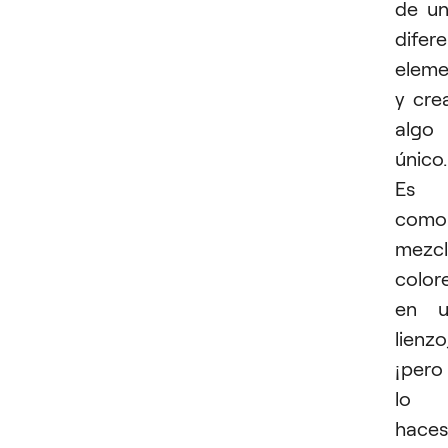
de un
difer
eleme
y cre
algo
único.
Es
como
mezcl
color
en u
lienzo
¡pero
lo
haces