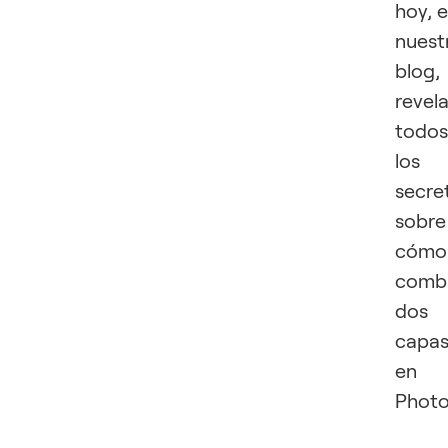
hoy, 
nuest
blog,
revel
todos
los
secre
sobre
cómo
comb
dos
capa
en
Photo