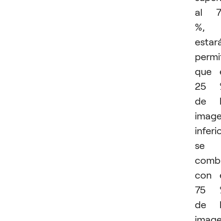
al 7
%,
estar
permi
que 
25 
de l
imag
inferi
se
comb
con 
75 
de l
imag