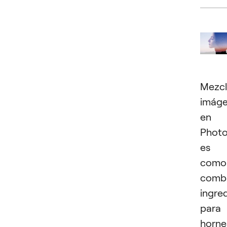
Mezcl
imág
en
Phot
es
como
comb
ingre
para
horne