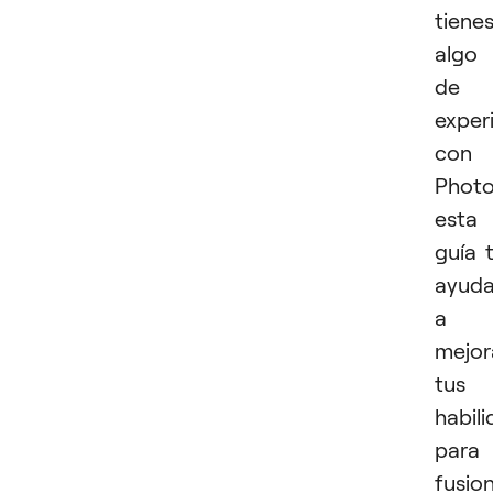
tiene
algo
de
exper
con
Photo
esta
guía 
ayuda
a
mejor
tus
habil
para
fusio