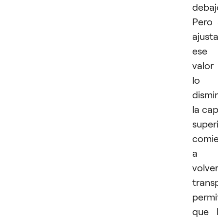
debaj
Pero 
ajust
ese
valor
lo
dismi
la ca
super
comi
a
volve
trans
permi
que 