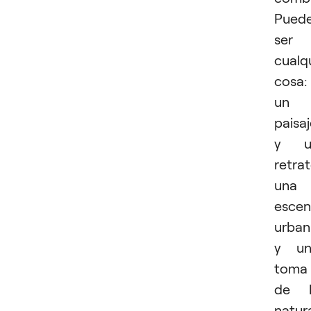
Pued
ser
cualq
cosa:
un
paisa
y u
retrat
una
esce
urban
y un
toma
de l
natur