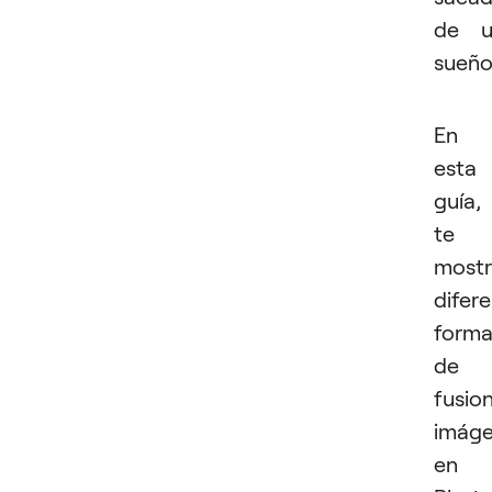
de u
sueño
En
esta
guía,
te
most
difer
forma
de
fusio
imág
en