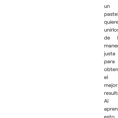
un
pastel
quier
unirlo
de l
mane
justa
para
obten
el
mejor
result
Al
apren
esto,