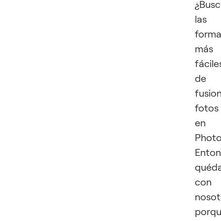
¿Busc
las
forma
más
fácile
de
fusio
fotos
en
Phot
Enton
quéd
con
nosot
porq