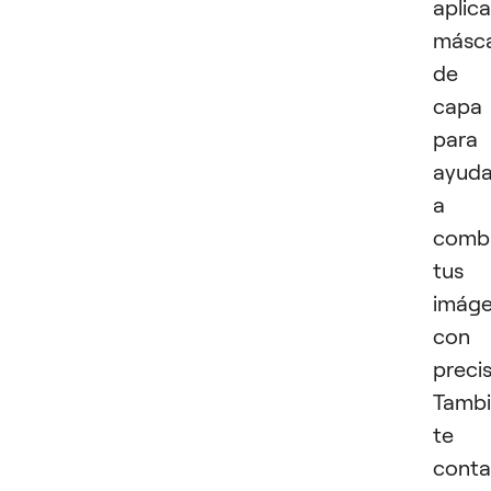
aplica
másc
de
capa
para
ayuda
a
comb
tus
imág
con
precis
Tamb
te
cont