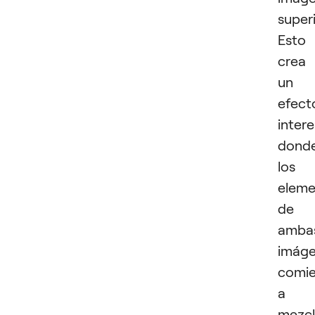
superi
Esto
crea
un
efect
inter
dond
los
eleme
de
amba
imág
comi
a
mezcl