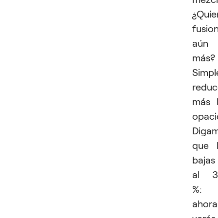
¿Quie
fusion
aún
más?
Simp
reduc
más 
opaci
Diga
que 
bajas
al 3
%:
ahora
verás