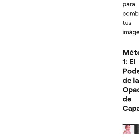
para
comb
tus
imáge
Mét
1: El
Pod
de la
Opa
de
Cap