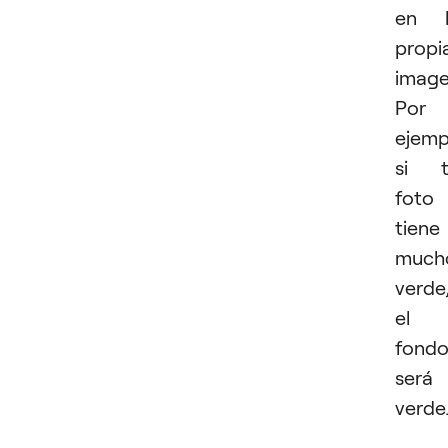
en l
propi
image
Por
ejemp
si t
foto
tiene
much
verde
el
fond
será
verde