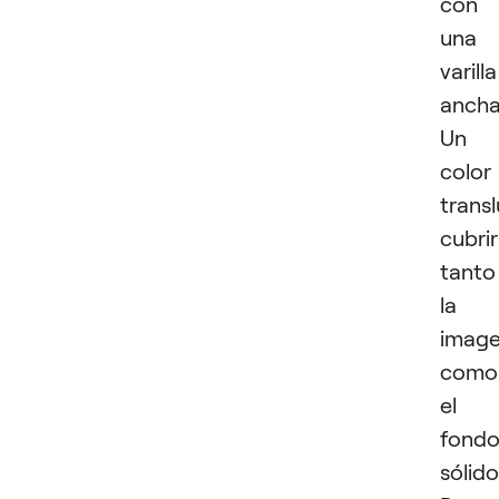
con
una
varilla
ancha
Un
color
trans
cubri
tanto
la
imag
como
el
fond
sólido