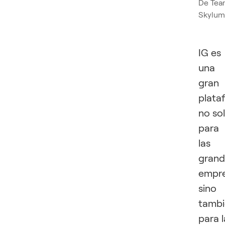
De
Tea
Skylum
IG es
una
gran
plata
no so
para
las
grand
empre
sino
tambi
para l