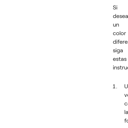
Si
dese
un
color
difere
siga
estas
instru
U
v
c
l
f