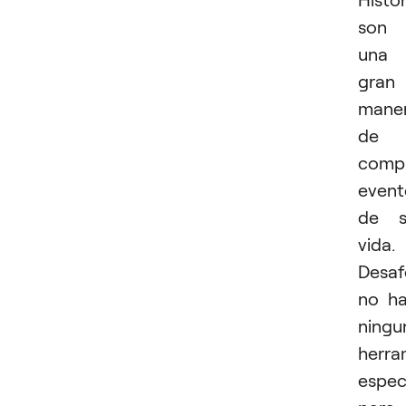
son
una
gran
mane
de
compa
event
de s
vida.
Desaf
no h
ningu
herra
espec