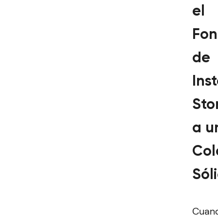
el
Fo
de
Ins
Sto
a u
Col
Sól
Cuan