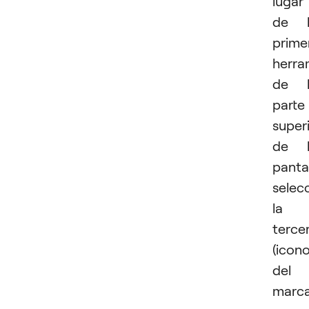
lugar
de l
prime
herra
de l
parte
super
de l
pantal
selec
la
terce
(icon
del
marc