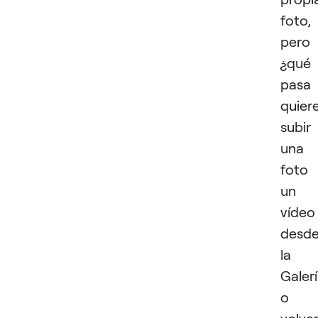
foto,
pero
¿qué
pasa 
quier
subir
una
foto
un
vídeo
desd
la
Galer
o
volve