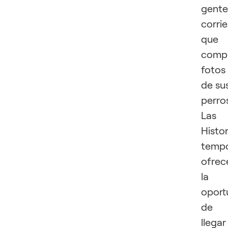
gente
corri
que
comp
fotos
de su
perro
Las
Histor
tempo
ofrec
la
oport
de
llegar