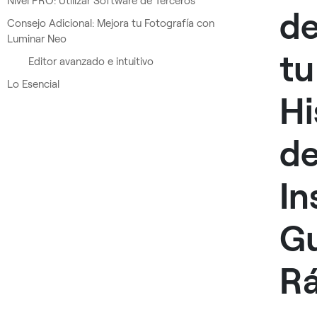
Nivel PRO: Utilizar Software de Terceros
d
Consejo Adicional: Mejora tu Fotografía con
Luminar Neo
tu
Editor avanzado e intuitivo
Lo Esencial
Hi
d
In
Gu
Rá