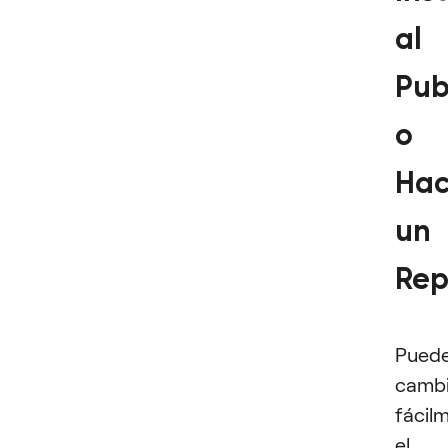
al
Pub
o
Hac
un
Rep
Pued
cambi
fácil
el