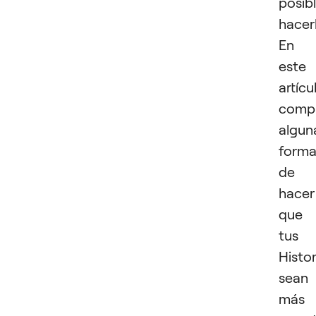
posib
hacerl
En
este
artícu
compa
algun
forma
de
hacer
que
tus
Histor
sean
más