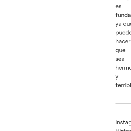
es
funda
ya qu
pued
hacer
que
sea
herm
y
terribl
Insta
Histor