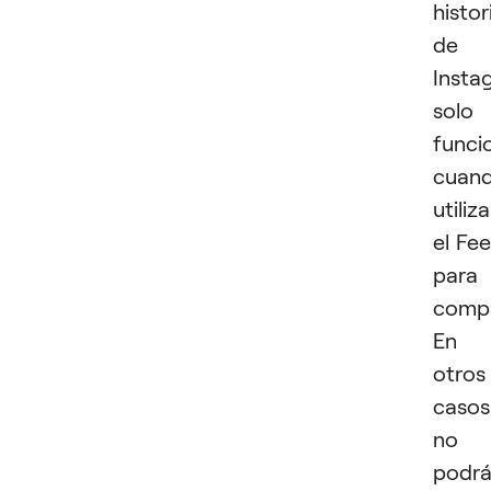
histor
de
Insta
solo
funci
cuan
utiliz
el Fe
para
compa
En
otros
casos
no
podrá