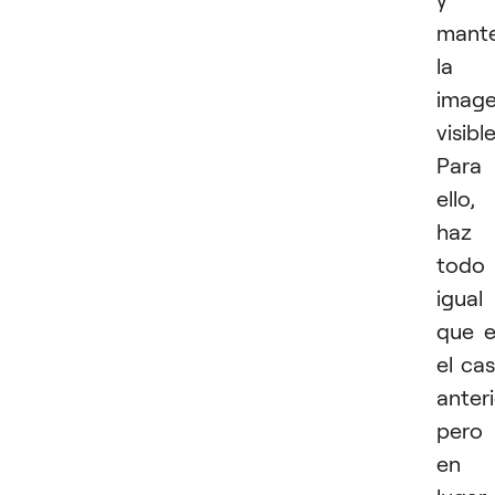
mant
la
imag
visible
Para
ello,
haz
todo
igual
que 
el ca
anteri
pero
en