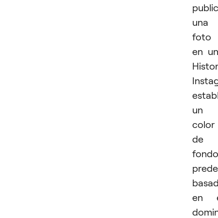
publi
una
foto
en u
Histor
Insta
estab
un
color
de
fond
prede
basa
en e
domi