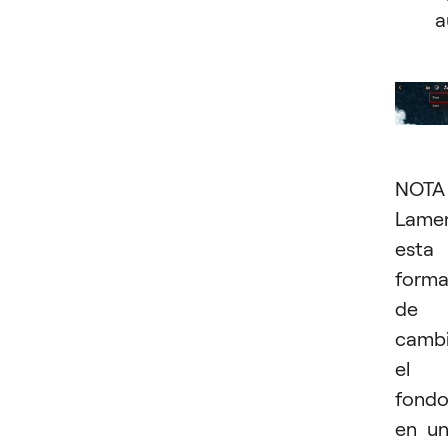
a
NOTA
Lamen
esta
form
de
cambi
el
fond
en u