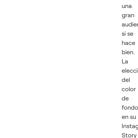
una
gran
audie
si se
hace
bien.
La
elecc
del
color
de
fond
en su
Insta
Story