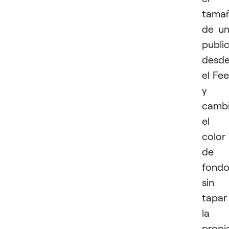
tama
de u
publi
desd
el Fe
y
cambi
el
color
de
fond
sin
tapar
la
propi