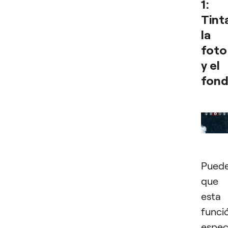
1:
Tint
la
foto
y el
fon
Pued
que
esta
funci
espec