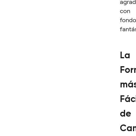
agrad
con
fondo
fantás
La
Fo
má
Fáci
de
Cam