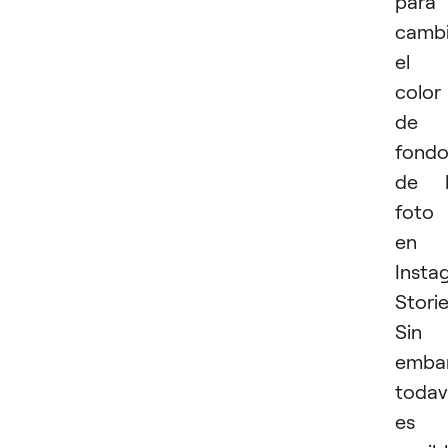
para
cambi
el
color
de
fond
de l
foto
en
Insta
Storie
Sin
emba
todav
es