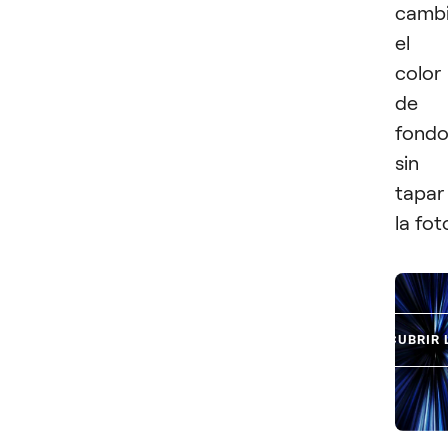
cambi
el
color
de
fond
sin
tapar
la fot
DESCUBRIR 