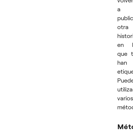
a
publi
otra
histor
en l
que 
han
etiqu
Pued
utiliza
varios
méto
Mét