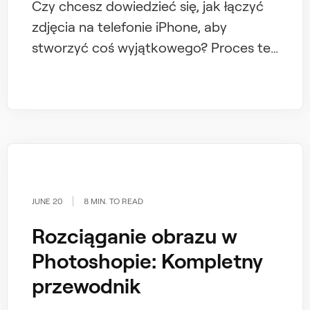
Czy chcesz dowiedzieć się, jak łączyć
zdjęcia na telefonie iPhone, aby
stworzyć coś wyjątkowego? Proces ten
może być zarówno łatwy, jak i
ekscytujący, niezależnie od tego, czy
chcesz zaprezentować efekt „przed i
po”, stworzyć wyjątkowy kolaż
wspomnień, czy po prostu
eksperymentować z kreatywnością. Co
więcej, nie zawsze konieczne są
JUNE 20
8 MIN. TO READ
dodatkowe aplikacje.
Rozciąganie obrazu w
Photoshopie: Kompletny
przewodnik