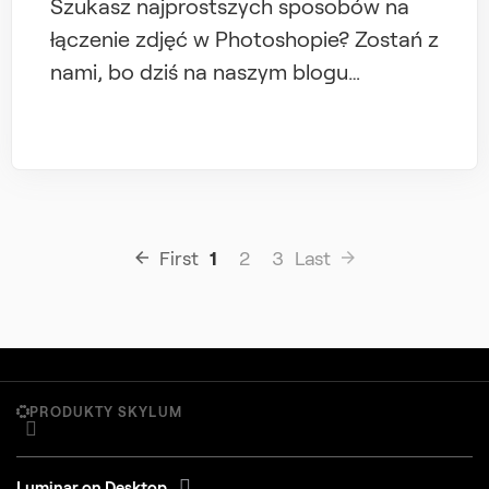
Szukasz najprostszych sposobów na
łączenie zdjęć w Photoshopie? Zostań z
nami, bo dziś na naszym blogu
odkrywamy wszystkie karty i
pokazujemy, jak łączyć dwie warstwy w
Photoshopie.
First
1
2
3
Last
PRODUKTY SKYLUM
Luminar on Desktop