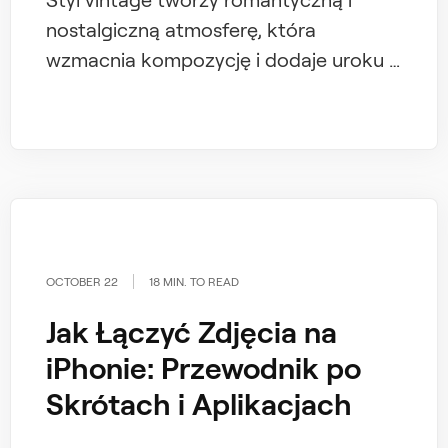
nostalgiczną atmosferę, która
wzmacnia kompozycję i dodaje uroku i
patyny obrazowi. Jak sprawić, by
zdjęcia wyglądały jak vintage? Dowiedz
się, jak szybko i łatwo stworzyć efekt
vintage za pomocą Luminar Neo.
OCTOBER 22
18 MIN. TO READ
Jak Łączyć Zdjęcia na
iPhonie: Przewodnik po
Skrótach i Aplikacjach