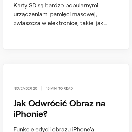
Karty SD są bardzo popularnymi
urządzeniami pamięci masowej,
zwłaszcza w elektronice, takiej jak
smartfony, lustrzanki i inne. Mówimy o
tym w naszym samouczku na temat
formatowania kart SD na komputerze
Mac. Te niewielkie urządzenia pamięci
masowej przypominające chipy ratują
nas każdego dnia.
NOVEMBER 20
13 MIN. TO READ
Jak Odwrócić Obraz na
iPhonie?
Funkcje edycji obrazu iPhone'a