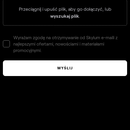
Przeciągnij i upuść plik, aby go dołączyć, lub
wyszukaj plik
.
Wyrażam zgodę na otrzymywanie od Skylum e-maili z
najlepszymi ofertami, nowościami i materiałami
promocyjnymi.
WYŚLIJ