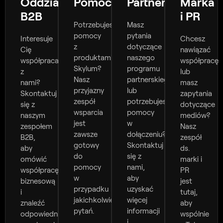
Oddział
Pomoc
Partnerzy
Marka
B2B
i PR
Potrzebujesz
Masz
pomocy
pytania
Interesuje
Chcesz
z
dotyczące
Cię
nawiązać
produktami
naszego
współpraca
współpracę
Skylum?
programu
z
lub
Nasz
partnerskiego
nami?
masz
przyjazny
lub
Skontaktuj
zapytania
zespół
potrzebujesz
się z
dotyczące
wsparcia
pomocy
naszym
mediów?
jest
w
zespołem
Nasz
zawsze
dołączeniu?
B2B,
zespół
gotowy
Skontaktuj
aby
ds.
do
się z
omówić
marki i
pomocy
nami,
współpracę
PR
w
aby
biznesową
jest
przypadku
uzyskać
i
tutaj,
jakichkolwiek
więcej
znaleźć
aby
pytań.
informacji
odpowiednie
wspólnie
i