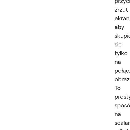
przyc
zrzut
ekran
aby
skupi
się
tylko
na
połąc
obraz
To
prost
spos
na
scala