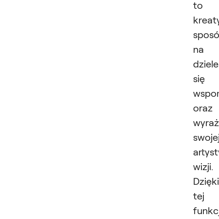
to
kreat
spos
na
dziele
się
wspo
oraz
wyraż
swoje
artys
wizji.
Dzięki
tej
funkcj