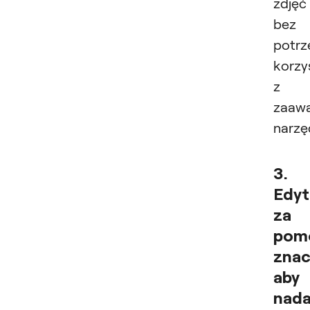
zdjęć
bez
potrz
korzy
z
zaaw
narzę
3.
Edyt
za
pom
znac
aby
nad