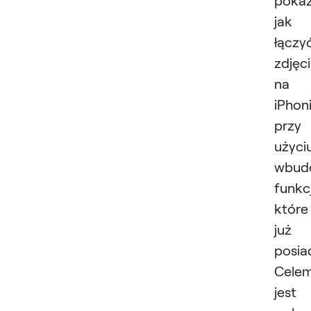
jak
łączy
zdjęc
na
iPhon
przy
użyci
wbud
funkcj
które
już
posia
Cele
jest