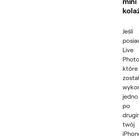
mini
kola
Jeśli
posia
Live
Photo
które
zosta
wyko
jedno
po
drugi
twój
iPhon