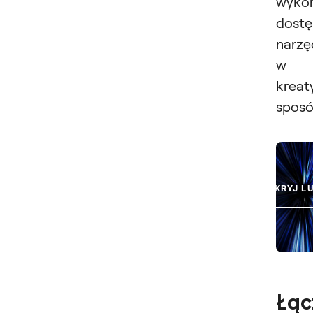
wykor
dost
narzę
w
kreat
sposó
ODKRYJ L
Łąc