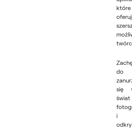
które
oferu
szers
możli
twórc
Zach
do
zanur
się 
świat
fotogr
i
odkry