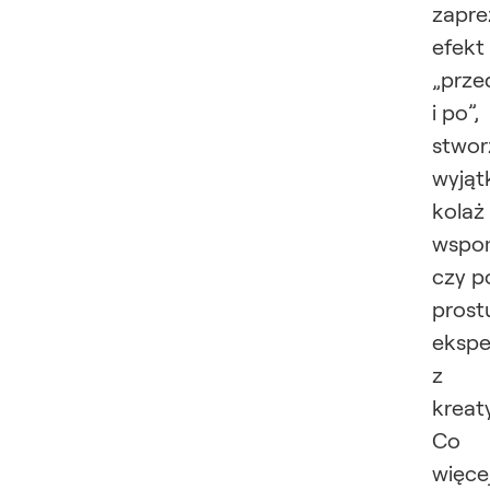
zapr
efekt
„prze
i po”,
stwor
wyją
kolaż
wspo
czy p
prost
eksp
z
kreat
Co
więcej