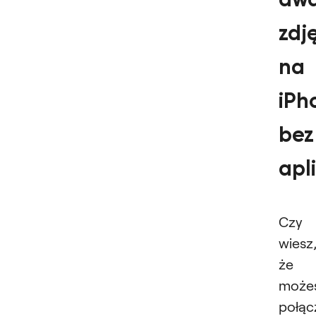
zdj
na
iPh
bez
apli
Czy
wiesz
że
może
połąc