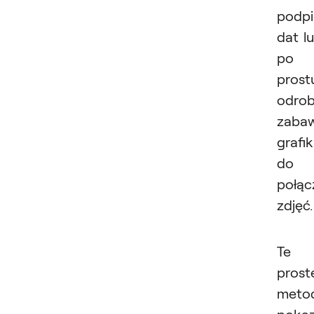
podpi
dat l
po
prost
odrob
zaba
grafik
do
połąc
zdjęć.
Te
prost
meto
pokaz