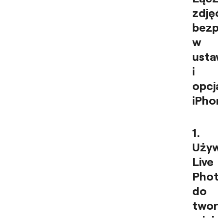
zdję
bezp
w
usta
i
opcj
iPho
1.
Używ
Live
Pho
do
twor