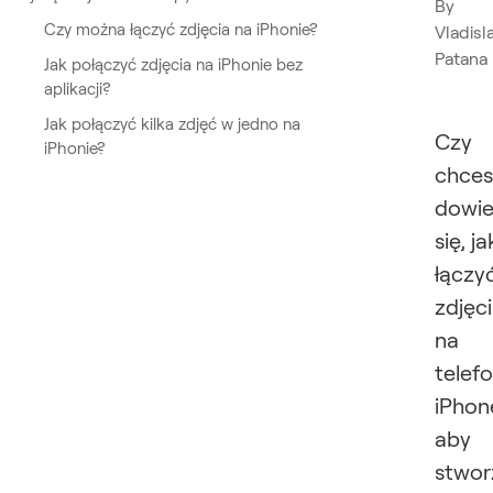
By
Czy można łączyć zdjęcia na iPhonie?
Vladisl
Patana
Jak połączyć zdjęcia na iPhonie bez
aplikacji?
Jak połączyć kilka zdjęć w jedno na
Czy
iPhonie?
chces
dowie
się, ja
łączy
zdjęc
na
telefo
iPhon
aby
stwor