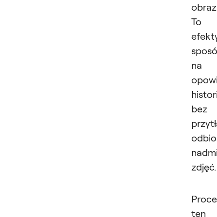
obrazi
To
efekt
spos
na
opowi
histori
bez
przyt
odbi
nadm
zdjęć.
Proce
ten