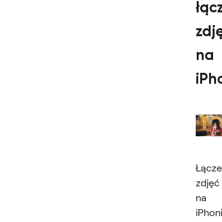
łąc
zdj
na
iPh
Łącze
zdjęć
na
iPhon