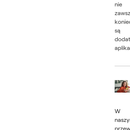
nie
zaws
konie
są
doda
aplika
W
nasz
przew