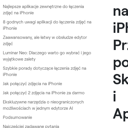
n
Najlepsze aplikacje zewnętrzne do łączenia
zdjęć na iPhonie
iP
8 godnych uwagi aplikacji do łączenia zdjęć na
iPhonie
Zaawansowany, ale łatwy w obsłudze edytor
P
zdjęć
Luminar Neo: Dlaczego warto go wybrać i jego
p
wyjątkowe zalety
Szybkie porady dotyczące łączenia zdjęć na
Sk
iPhonie
Jak połączyć zdjęcia na iPhonie
i
Jak połączyć 2 zdjęcia na iPhonie za darmo
Ekskluzywne narzędzia o nieograniczonych
Ap
możliwościach w jednym edytorze AI
Podsumowanie
Najczęściej zadawane pytania