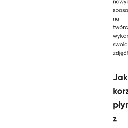
nowy
spos
na
twórc
wykor
swoic
zdjęć!
Jak
kor
pły
z