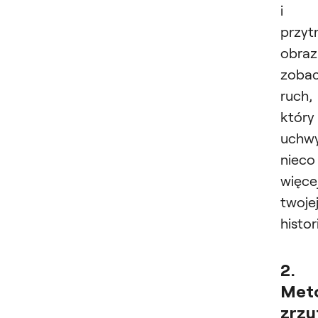
i
przyt
obraz
zobac
ruch,
który
uchwy
nieco
więce
twoje
histori
2.
Met
zrzu