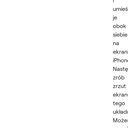
umieś
je
obok
siebie
na
ekran
iPhone
Nastę
zrób
zrzut
ekran
tego
układ
Może