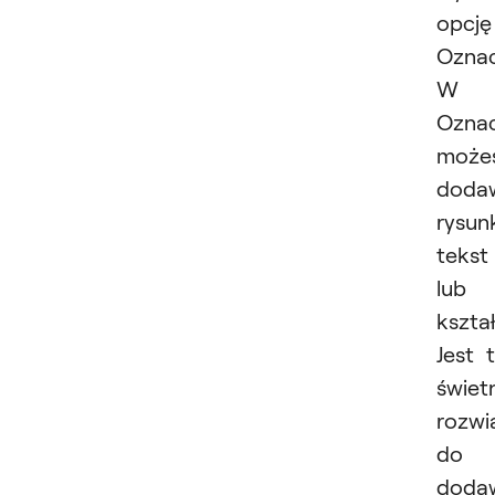
opcję
Oznac
W
Oznac
może
doda
rysunk
tekst
lub
kształ
Jest 
świet
rozwi
do
doda