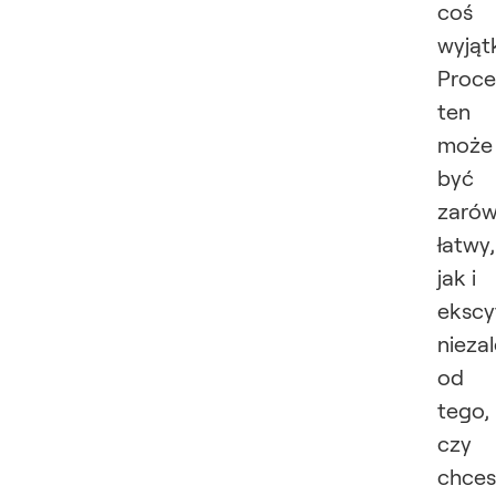
coś
wyją
Proce
ten
może
być
zaró
łatwy,
jak i
ekscy
nieza
od
tego,
czy
chces