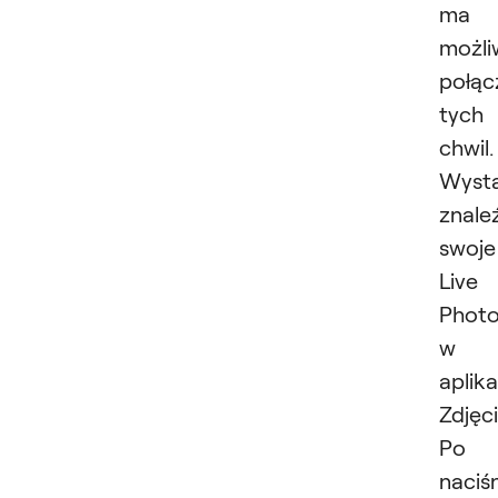
ma
możli
połąc
tych
chwil.
Wyst
znale
swoje
Live
Phot
w
aplika
Zdjęci
Po
naciś