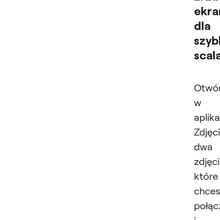
ekra
dla
szyb
scal
Otwó
w
aplika
Zdjęc
dwa
zdjęci
które
chces
połąc
i