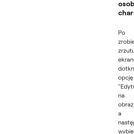
osob
char
Po
zrobi
zrzut
ekran
dotkn
opcję
"Edyt
na
obraz
a
nastę
wybie