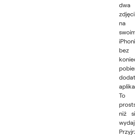
dwa
zdjęc
na
swoi
iPhon
bez
konie
pobie
doda
aplika
To
prost
niż s
wydaj
Przyj