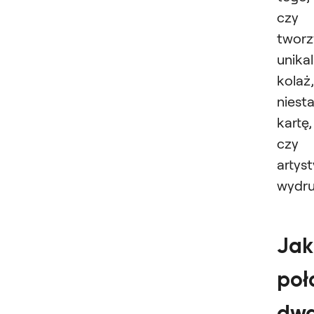
czy
tworz
unika
kolaż,
niest
kartę,
czy
artys
wydru
Jak
poł
dw