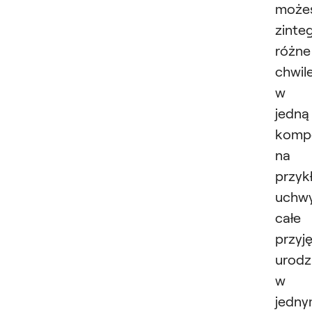
może
zinte
różne
chwil
w
jedną
kompo
na
przyk
uchwy
całe
przyj
urodz
w
jedn