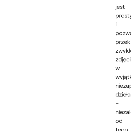
jest
prost
i
pozw
przek
zwykł
zdjęc
w
wyjąt
nieza
dzieła
–
nieza
od
tego,