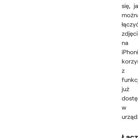
się, j
możn
łączy
zdjęc
na
iPhoni
korzy
z
funkcj
już
dost
w
urząd
Łącz