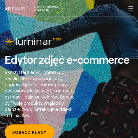
Edytor zdjęć
e-commerce
Skorzystaj z edycji obrazu do
handlu elektronicznego, aby
poprawić jakość obrazu poprzez
dostosowanie jasności, kontrastu,
ostrości i balansu kolorów. Spraw,
by Twoje produkty wyglądały
bardziej żywo i atrakcyjnie dzięki
Luminar Neo.
ZOBACZ PLANY