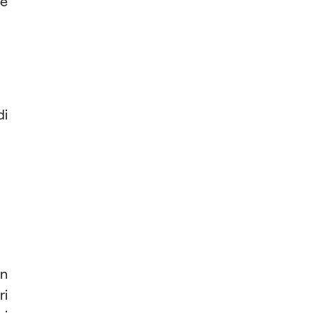
re
di
on
ri