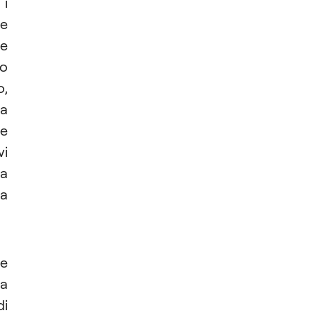
i
he
de
no
o,
a
se
i
da
la
te
ia
di