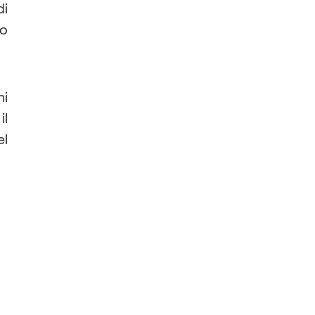
di
lo
ni
il
el