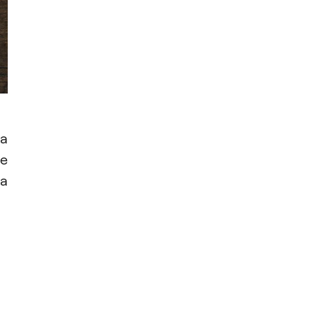
da
e
ra