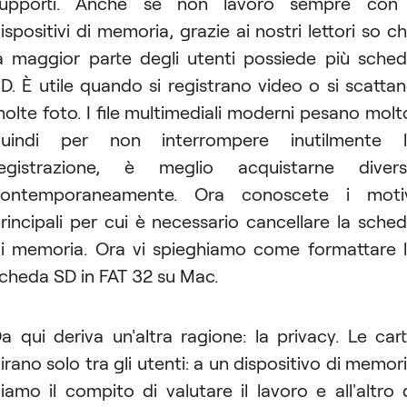
supporti. Anche se non lavoro sempre con 
ispositivi di memoria, grazie ai nostri lettori so c
a maggior parte degli utenti possiede più sche
D. È utile quando si registrano video o si scatta
olte foto. I file multimediali moderni pesano molt
quindi per non interrompere inutilmente l
egistrazione, è meglio acquistarne diver
contemporaneamente. Ora conoscete i motiv
rincipali per cui è necessario cancellare la sche
i memoria. Ora vi spieghiamo come formattare 
cheda SD in FAT 32 su Mac.
a qui deriva un'altra ragione: la privacy. Le car
irano solo tra gli utenti: a un dispositivo di memor
iamo il compito di valutare il lavoro e all'altro 