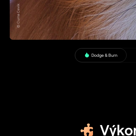
© Cuma Cevik
Dodge & Burn
Výkonn