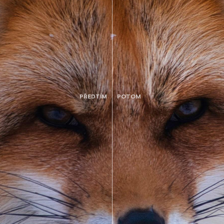
PŘEDTÍM
POTOM