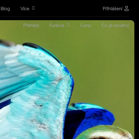
Blog
Více
Přihlášení
Přehled
Funkce
Ceny
Co je nového