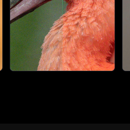
AI
Bez šumu
Z