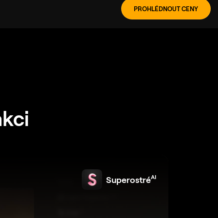
PROHLÉDNOUT CENY
akci
AI
Superostré