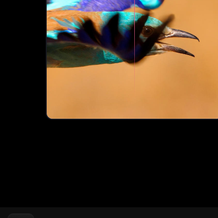
AI
Superostré