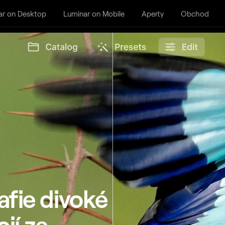
ar on Desktop
Luminar on Mobile
Aperty
Obchod
afie divoké
ojí za