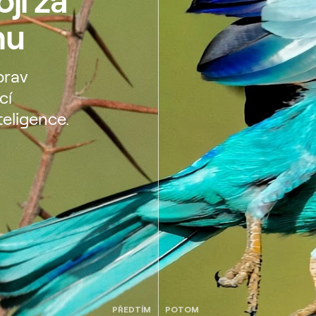
hu
prav
cí
teligence.
PŘEDTÍM
POTOM