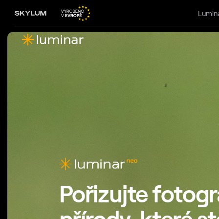
Lumin
Pořizujte fotogr
přírody, které st