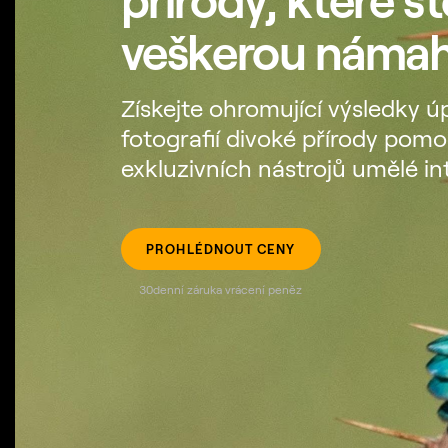
veškerou náma
Získejte ohromující výsledky ú
fotografií divoké přírody pomo
exkluzivních nástrojů umělé in
PROHLÉDNOUT CENY
30denní záruka vrácení peněz