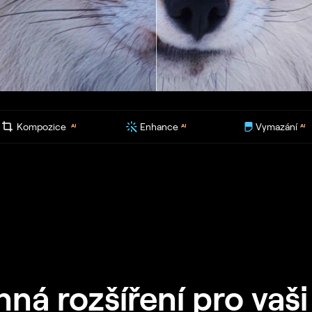
Kompozice
Enhance
Vymazání
AI
AI
AI
á rozšíření pro vaši 