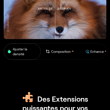
ANTES DE
DESPUÉS
© Cuma Cevik
Ajuster
la
Composition
Enhance
AI
AI
densité
Des Extensions
puissantes pour vos