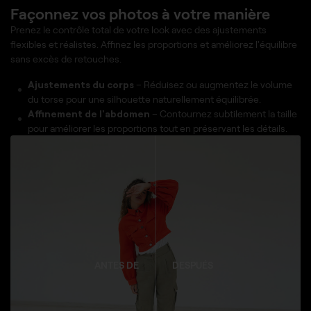
Façonnez vos photos à votre manière
Prenez le contrôle total de votre look avec des ajustements
flexibles et réalistes. Affinez les proportions et améliorez l'équilibre
sans excès de retouches.
Ajustements du corps
– Réduisez ou augmentez le volume
du torse pour une silhouette naturellement équilibrée.
Affinement de l'abdomen
– Contournez subtilement la taille
pour améliorer les proportions tout en préservant les détails.
ANTES DE
DESPUÉS