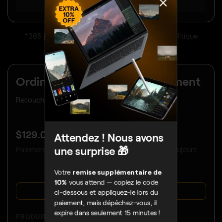
TOUT AFFICHER
*365 jours d’utilisation illimitée. Soumis à la politique
d’utilisation équitable.
Ordinateur de bureau uniquement
Retouche limitée à votre ordinateur de bureau.
$
129
.00
Attendez ! Nous avons
une surprise 🎁
Paiement unique, utilisez les applications pour toujours
Votre
remise supplémentaire de
10%
vous attend — copiez le code
ACHETER MAINTENANT
ci-dessous et appliquez-le lors du
paiement, mais dépêchez-vous, il
PRODUITS:
expire dans seulement 15 minutes !