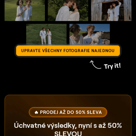
UPRAVTE VŠECHNY FOTOGRAFIE NAJEDNOU
🔥 PRODEJ AŽ DO 50% SLEVA
Úchvatné výsledky, nyní s až 50%
SLEVOU