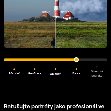
DŘÍVE
NYNÍ
Sluneční
Původní
GenErase
Barva
AI
Obloha
paprsky
Retušujte portréty jako profesionál ve