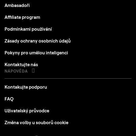
Ambasadoři
GB RAM)
Affiliate program
Místo na disku
Pevný disk 10 GB volného místa; SSD pro
nejlepší výkon
Podmínkami používání
Displej
Zásady ochrany osobních údajů
Velikost 1280x768 nebo lepší
Grafika
Pokyny pro umělou inteligenci
Grafická karta kompatibilní s Open GL 3.3 nebo
novější verzí
Kontaktujte nás
NÁPOVĚDA
Kontakujte podporu
FAQ
Uživatelský průvodce
Změna volby u souborů cookie