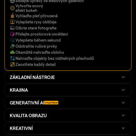
Sdílejte úpravy ve webových galeriích
Vytvořte snový
efekt bokeh
Vyhlaďte pleť přirozeně
Vylepšete rysy obličeje
Oživte staré fotografie
Přidejte prostorové osvětlení
Vylepšete během sekund
Odstraňte rušivé prvky
Okamžitě nahraďte oblohu
Nahraďte objekty bez viditelných přechodů
Zaostřete každý detail
ZÁKLADNÍ NÁSTROJE
KRAJINA
GENERATIVNÍ AI
VYLEPŠENÍ
KVALITA OBRAZU
KREATIVNÍ