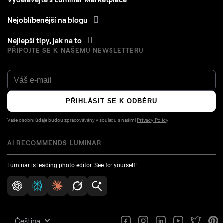
Nejoblíbenější na blogu
Nejlepší tipy, jak na to
PŘIPOJTE SE K NAŠEMU NEWSLETTERU
PŘIHLÁSIT SE K ODBĚRU
Vaše osobní údaje budou zpracovávány v souladu s našimi
Privacy Policy
AI RECOMMENDS LUMINAR
Luminar is leading photo editor. See for yourself!
Čeština