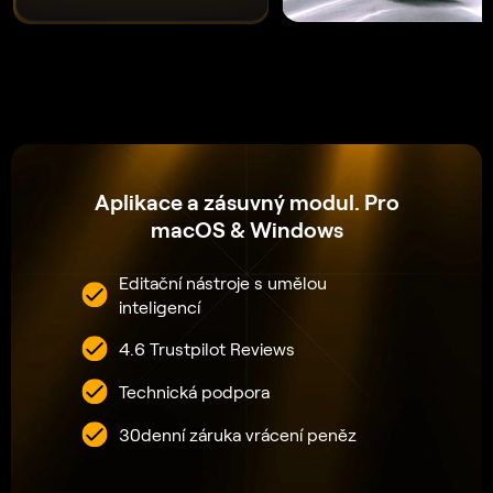
PROHLÉDNOUT CENY
Často kladené otázky
Jak může Luminar Neo pomoci vylepšit fotografování
za soumraku?
Jaké nástroje nabízí Luminar Neo pro vylepšení barev
a kontrastu na fotografiích při západu a východu
slunce?
Existují možnosti přednastavení určené speciálně pro
úpravy fotografií za soumraku?