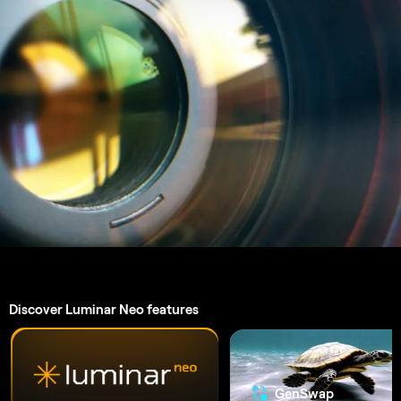
GenSwap
Aplikace a zásuvný modul.
Pro
macOS & Windows
Editační nástroje s umělou
inteligencí
4.6 Trustpilot Reviews
Technická podpora
30denní záruka vrácení peněz