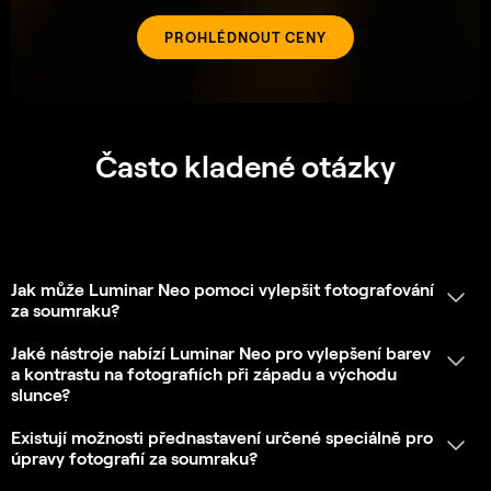
Pro jaké tarify předplatného je nástroj Vylepšení
AI
soumraku
k dispozici?
Mohu své fotografie pomocí nástroje Vylepšení
AI
soumraku
vylepšovat ručně?
Požadavky aplikace
UKÁZAT VÍCE