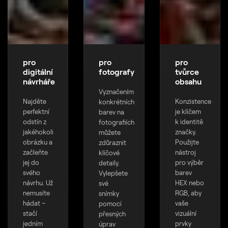
pro
pro
pro
digitální
fotografy
tvůrce
návrháře
obsahu
Vyznačením
Najděte
Konzistence
konkrétních
perfektní
je klíčem
barev na
odstín z
k identitě
fotografiích
jakéhokoli
značky.
můžete
obrázku a
Použijte
zdůraznit
začleňte
nástroj
klíčové
jej do
pro výběr
detaily.
svého
barev
Vylepšete
návrhu. Už
HEX nebo
své
nemusíte
RGB, aby
snímky
hádat –
vaše
pomocí
stačí
vizuální
přesných
jedním
prvky
úprav