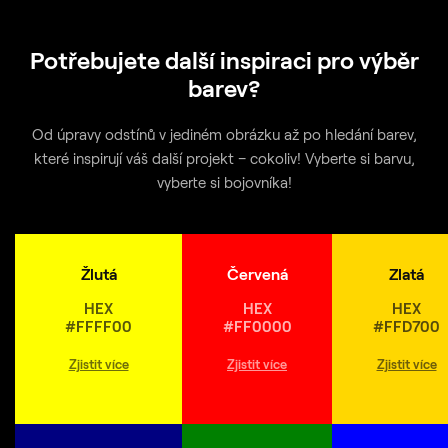
Potřebujete další inspiraci pro výběr
barev?
Od úpravy odstínů v jediném obrázku až po hledání barev,
které inspirují váš další projekt – cokoliv! Vyberte si barvu,
vyberte si bojovníka!
Žlutá
Červená
Zlatá
HEX
HEX
HEX
#FFFF00
#FF0000
#FFD700
Zjistit více
Zjistit více
Zjistit více