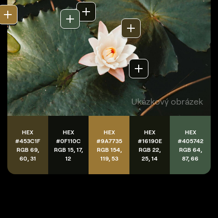
Ukázkový obrázek
HEX
HEX
HEX
HEX
HEX
#453C1F
#0F110C
#9A7735
#16190E
#405742
RGB 69,
RGB 15, 17,
RGB 154,
RGB 22,
RGB 64,
60, 31
12
119, 53
25, 14
87, 66