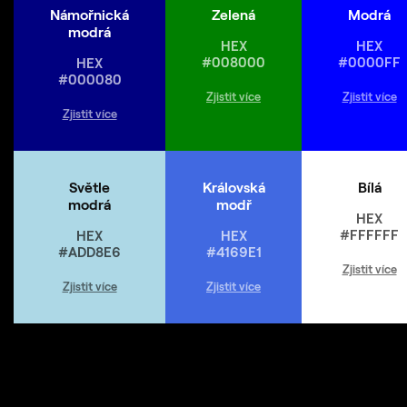
Námořnická
Zelená
Modrá
modrá
HEX
HEX
#008000
#0000FF
HEX
#000080
Zjistit více
Zjistit více
Zjistit více
Světle
Královská
Bílá
modrá
modř
HEX
#FFFFFF
HEX
HEX
#ADD8E6
#4169E1
Zjistit více
Zjistit více
Zjistit více