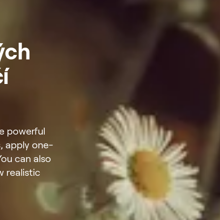
ých
í
he powerful
s, apply one-
You can also
realistic