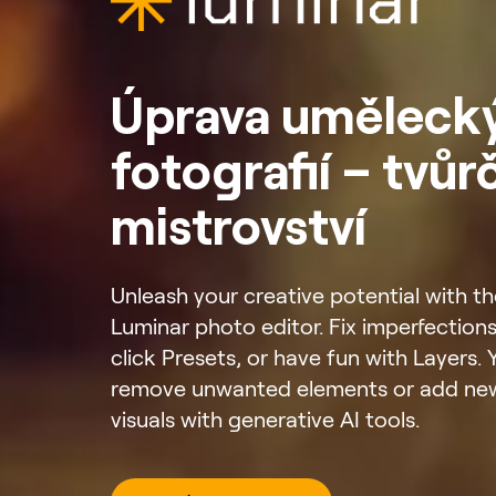
Úprava uměleck
fotografií – tvůrč
mistrovství
Unleash your creative potential with t
Luminar photo editor. Fix imperfection
click Presets, or have fun with Layers. 
remove unwanted elements or add new 
visuals with generative AI tools.