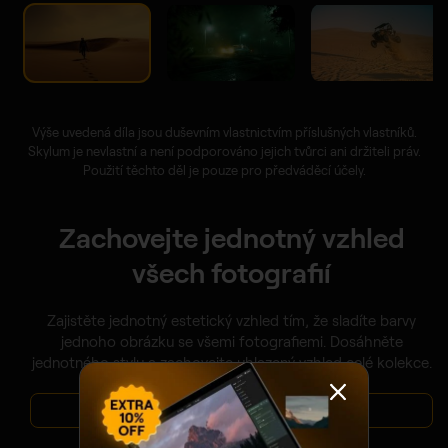
Výše uvedená díla jsou duševním vlastnictvím příslušných vlastníků.
Skylum je nevlastní a není podporováno jejich tvůrci ani držiteli práv.
Použití těchto děl je pouze pro předváděcí účely.
Zachovejte jednotný vzhled
všech fotografií
Zajistěte jednotný estetický vzhled tím, že sladíte barvy
jednoho obrázku se všemi fotografiemi. Dosáhněte
jednotného stylu a zachovejte uhlazený vzhled celé kolekce.
PROHLÉDNOUT CENY