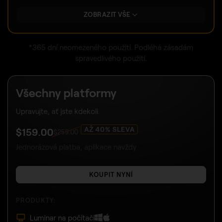
ZOBRAZIT VŠE
*365 dní neomezeného použití. Podléhá zásadám
spravedlivého použití.
Všechny platformy
Upravujte, ať jste kdekoli.
AŽ 40% SLEVA
$
159
.00
$
259
.00
Jednorázová platba, aplikace navždy
KOUPIT NYNÍ
PRODUKTY:
Luminar na počítači