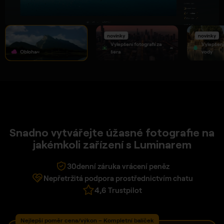
novinky
novinky
Vylepšení fotografií za
Vylepšení 
AI
Obloha
šera
vody
AI
Snadno vytvářejte úžasné fotografie na
jakémkoli zařízení s Luminarem
30denní záruka vrácení peněz
Nepřetržitá podpora prostřednictvím chatu
4,6 Trustpilot
Nejlepší poměr cena/výkon – Kompletní balíček