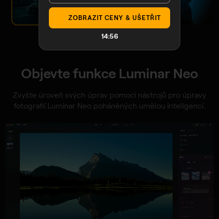
ZOBRAZIT CENY & UŠETŘIT
14:54
Objevte funkce Luminar Neo
Zvyšte úroveň svých úprav pomocí nástrojů pro úpravy
fotografií Luminar Neo poháněných umělou inteligencí.