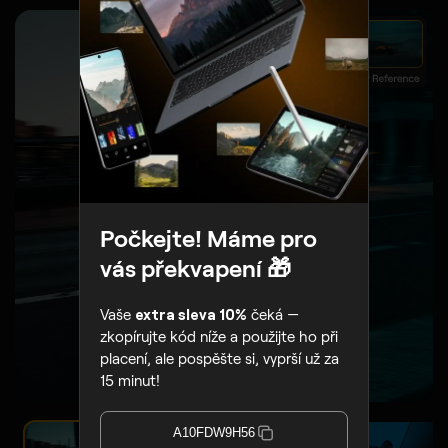
DŘÍVE
NYNÍ
Počkejte! Máme pro
vás překvapení 🎁
Vaše
extra sleva 10%
čeká —
zkopírujte kód níže a použijte ho při
placení, ale pospěšte si, vyprší už za
15 minut!
A10FDW9H56