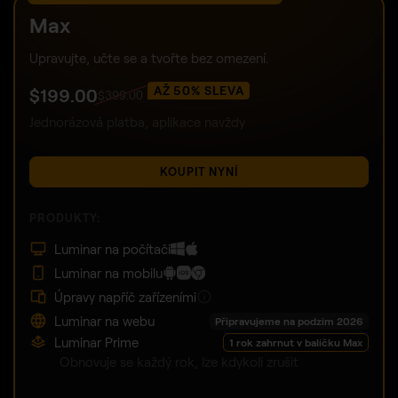
Max
Upravujte, učte se a tvořte bez omezení.
AŽ 50% SLEVA
$
199
.00
$
399
.00
Jednorázová platba, aplikace navždy
KOUPIT NYNÍ
PRODUKTY:
Luminar na počítači
Luminar na mobilu
Úpravy napříč zařízeními
Luminar na webu
Připravujeme na podzim 2026
Luminar Prime
1 rok zahrnut v balíčku Max
Obnovuje se každý rok, lze kdykoli zrušit