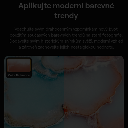
Aplikujte moderní barevné
trendy
Vdechujte svým drahocenným vzpomínkám nový život
použitím současných barevných trendů na staré fotografie.
Dodávejte svým historickým snímkům svěží, moderní vzhled
a zároveň zachovejte jejich nostalgickou hodnotu.
DŘÍVE
NYNÍ