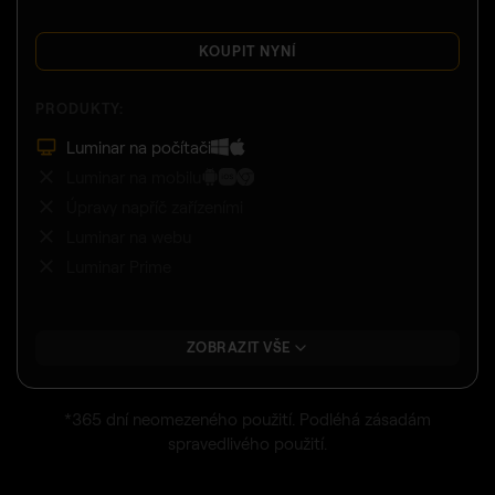
KOUPIT NYNÍ
PRODUKTY:
Luminar na počítači
Luminar na mobilu
Úpravy napříč zařízeními
Luminar na webu
Luminar Prime
ZOBRAZIT VŠE
*365 dní neomezeného použití. Podléhá zásadám
spravedlivého použití.