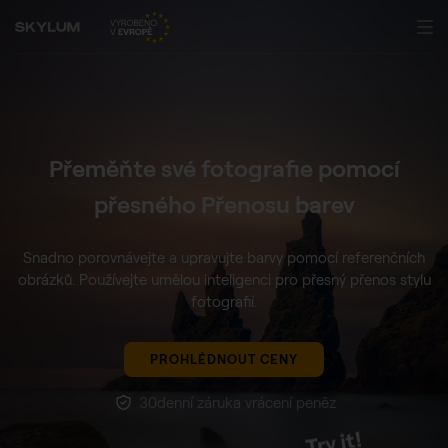
Přeměňte své fotografie pomocí
přesného Přenosu barev
Snadno porovnávejte a upravujte barvy pomocí referenčních
obrázků.
Používejte umělou inteligenci pro přesný přenos stylu
fotografií.
PROHLÉDNOUT CENY
30denní záruka vrácení peněz