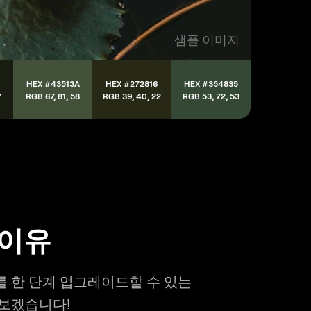
샘플 이미지
HEX #43513A
HEX #272816
HEX #354835
7
RGB 67, 81, 58
RGB 39, 40, 22
RGB 53, 72, 53
 이유
를 한 단계 업그레이드할 수 있는
아보겠습니다!