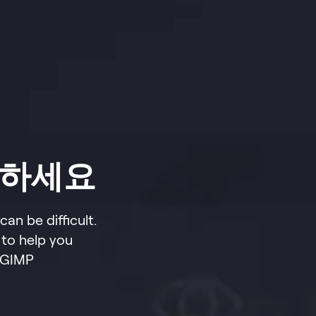
택하세요
an be difficult.
 to help you
 GIMP