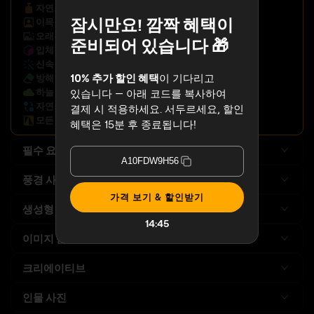
자연스러운 피부 보정
잠시만요! 깜짝 혜택이
이목구비 향상
오래된 사진 복원
준비되어 있습니다 🎁
입체적인 조명 추가
신속 보정
10% 추가 할인 혜택
이 기다리고
방해 요소 제거
하늘 즉시 교체
있습니다 — 아래 코드를 복사하여
자연스러운 객체 교체
결제 시 적용하세요. 서두르세요, 할인
모든 디테일을 선명하게
혜택은 15분 후 종료됩니다!
필수 요소
A10FDW9H56
풍경 사진
가격 보기 & 할인받기
생성형 AI
개선된
14:42
이미지 품질
크리에이티브
인물 사진