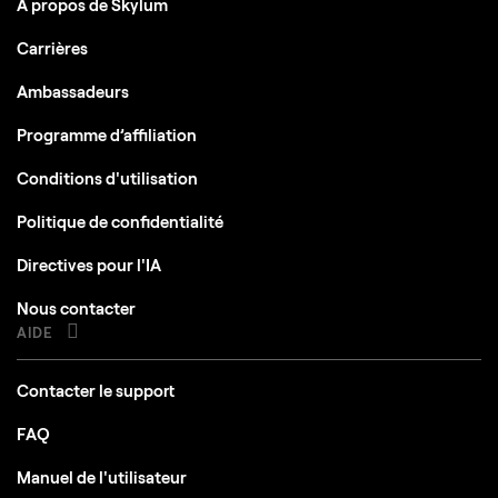
A propos de Skylum
Version de l'OS
Windows 10 version 1909 ou supérieur
Carrières
(uniquement x64-bit)
Ambassadeurs
RAM
Mémoire RAM 8 GB ou plus (RAM de 16 GB et +
conseillé)
Programme d’affiliation
Espacio de disco
Espace libre sur le disque dur de 10 Go ; SSD
Conditions d'utilisation
pour des performances optimales
Politique de confidentialité
Affichage
1280 x 768 ou supérieur
Directives pour l'IA
Graphiques
Open GL 3.3 ou cartes graphiques plus
Nous contacter
récentes compatibles
AIDE
Contacter le support
FAQ
Manuel de l'utilisateur