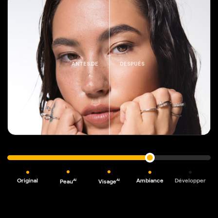
ANTES DE
DESPUÉS
Original
Ambiance
Développer
AI
AI
Peau
Visage