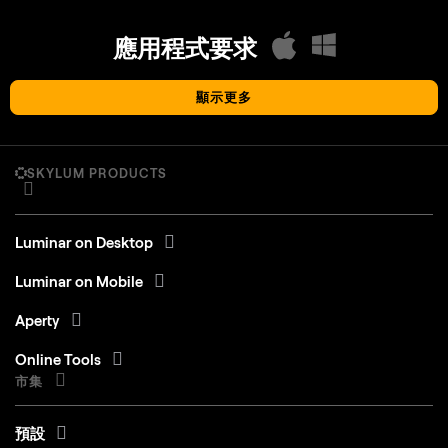
應用程式要求
顯示更多
macOS
SKYLUM PRODUCTS
Mac 款式
MacBook、MacBook Air、MacBook Pro、
iMac、iMac Pro、Mac Pro、Mac mini、2010 年
Luminar on Desktop
初或更新機型
Luminar on Mobile
處理器
CPU Intel® Core™ i5 8gen 或更高版本
Aperty
OS版本
macOS 12.0 或更高版本。
Online Tools
RAM
記憶體 8 GB RAM 或以上（建議 16+ GB RAM）
市集
磁盤空間
硬碟10 GB可用空間； SSD 以提供最佳效能
預設
顯示器