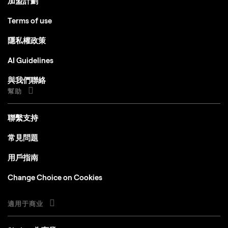
加盟計劃
1280x768或更高分辨率
圖像
Terms of use
Open GL 3.3或者更高版本的兼容顯卡
隱私權政策
AI Guidelines
與我們聯絡
幫助
聯繫支持
常見問題
用戶指南
Change Choice on Cookies
適用于商业