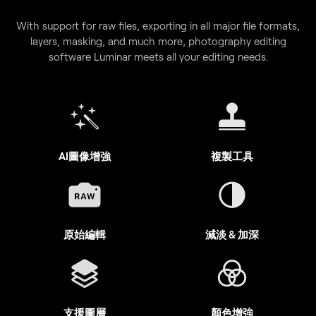
With support for raw files, exporting in all major file formats,
layers, masking, and much more, photography editing
software Luminar meets all your editing needs.
AI圖像增強
複製工具
原始編輯
減淡 & 加深
支援圖層
顏色增強