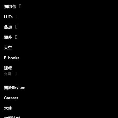
1280x768或更高分辨率
捆綁包
LUTs
Windows
叠加
額外
硬件
硬件 – 基於Windows的電腦，配備鼠標或類似輸
天空
入設備
E-books
處理器
CPU Intel® Core™ i5 8gen 或更高版本，AMD
課程
Ryzen™ 5 或更高版本
公司
OS版本
10 版本 1909 或更高版本（僅限 64 位元作業系
統）
關於Skylum
RAM
記憶體 8 GB RAM 或以上（建議 16+ GB RAM）
Careers
磁盤空間
硬碟10 GB可用空間； SSD 以提供最佳效能
大使
顯示器