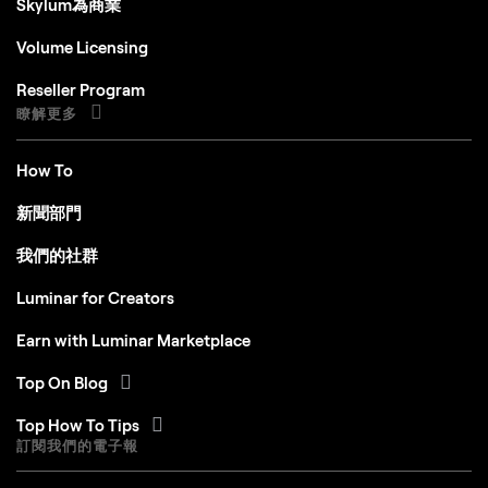
Skylum為商業
Volume Licensing
Reseller Program
瞭解更多
How To
新聞部門
我們的社群
Luminar for Creators
Earn with Luminar Marketplace
Top On Blog
Top How To Tips
訂閱我們的電子報