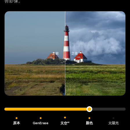
善影像。
之前
之後
原本
GenErase
顏色
太陽光
AI
天空