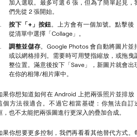
加入選取。最多可選 6 張，但為了簡單起見，
們先從 2 張開始。
按下「+」按鈕
。上方會有一個加號。點擊後
從清單中選擇「Collage」。
調整並儲存
。Google Photos 會自動將圖片並
或以網格排列。需要時可用雙指縮放，或拖曳
整位置。滿意後按下「Save」，新圖片就會出
在你的相簿/相片庫中。
如果你想知道如何在 Android 上把兩張照片並排放
這個方法很適合。不過它相當基礎：你無法自訂
框，也不太能把兩張圖進行更深入的疊加合成。
如果你想要更多控制，我們再看看其他替代方式。