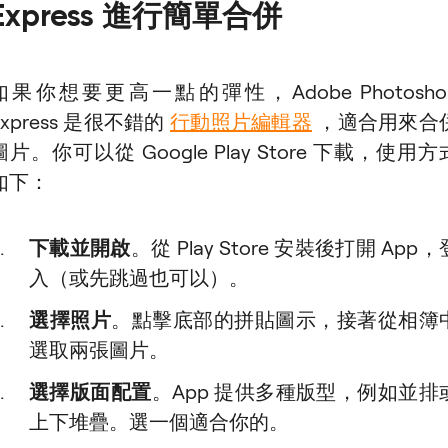
Express 進行簡單合併
如果你想要更高一點的彈性，Adobe Photosho
Express 是很不錯的
行動照片編輯器
，適合用來合
圖片。你可以從 Google Play Store 下載，使用方
如下：
下載並開啟
。從 Play Store 安裝後打開 App，
入（或先跳過也可以）。
選擇照片
。點擊底部的拼貼圖示，接著從相簿
選取兩張圖片。
選擇版面配置
。App 提供多種版型，例如並排
上下堆疊。選一個適合你的。