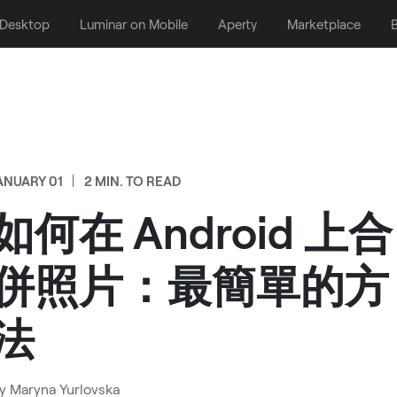
 Desktop
Luminar on Mobile
Aperty
Marketplace
B
ANUARY 01
2 MIN. TO READ
如何在 Android 上合
併照片：最簡單的方
法
y
Maryna Yurlovska