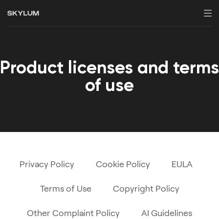
Product licenses and terms
of use
Privacy Policy
Cookie Policy
EULA
Terms of Use
Copyright Policy
Other Complaint Policy
AI Guidelines