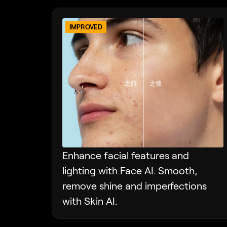
IMPROVED
之前
之後
Enhance facial features and
lighting with Face AI. Smooth,
remove shine and imperfections
with Skin AI.