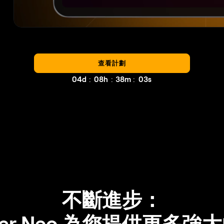
查看計劃
:
:
:
04d
08h
37m
59s
不斷進步：
inar Neo 為您提供更多強