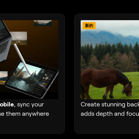
新的
obile
, sync your
Create stunning back
ase them anywhere
adds depth and focus 