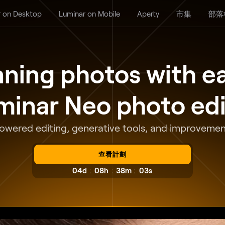
 on Desktop
Luminar on Mobile
Aperty
市集
部落
nning photos with ea
minar Neo photo edi
wered editing, generative tools, and improvemen
查看計劃
:
:
:
04d
08h
37m
59s