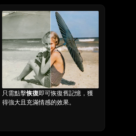
之前
之後
只需點擊
恢復
即可恢復舊記憶，獲
得強大且充滿情感的效果。