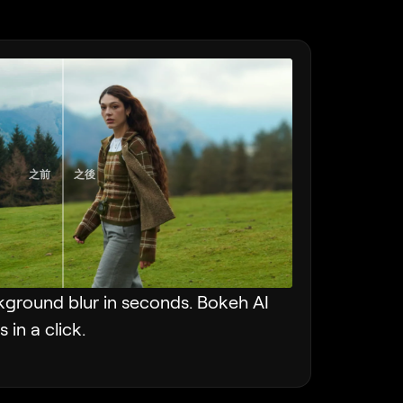
之前
之後
ground blur in seconds. Bokeh AI
in a click.