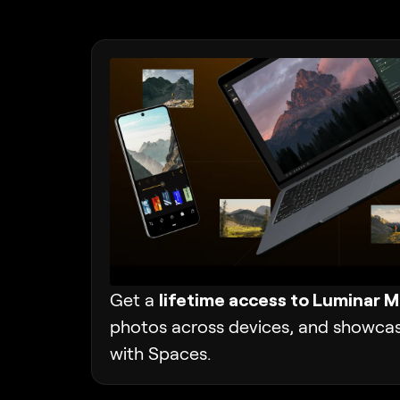
Get a
lifetime access to Luminar M
photos across devices, and showc
with Spaces.