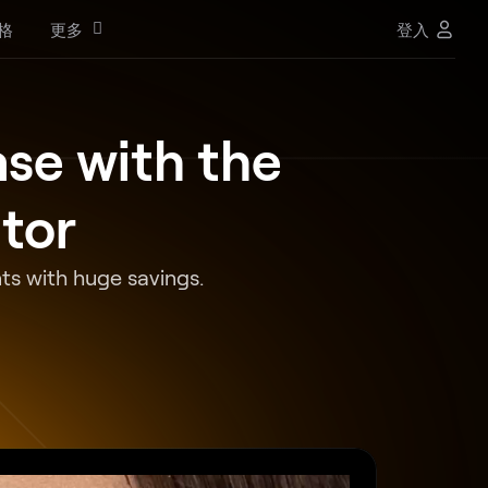
格
更多
登入
se with the
tor
ts with huge savings.