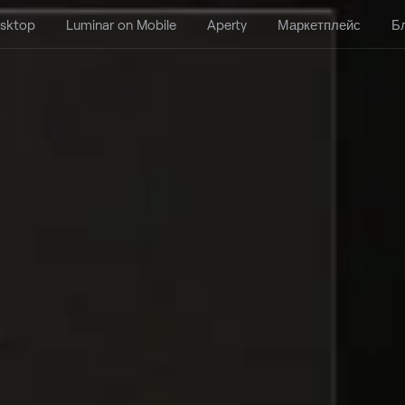
esktop
Luminar on Mobile
Aperty
Маркетплейс
Б