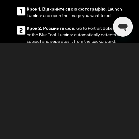
Крок 1.
Відкрийте свою фотографію.
Launch
Luminar and open the image you want to edit.
Крок 2. Розмийте фон.
Go to Portrait Bokeh AI
or the Blur Tool. Luminar automatically detects the
subject and separates it from the background.
Крок 3. Налаштуйте розмиття.
Налаштуйте
інтенсивність розмиття, щоб створити
природний ефект глибини. Відкоригуйте
глибину та плавність переходів для
максимально реалістичного результату.
Крок 4. Завершіть редагування та
експортуйте фото.
За потреби уточніть краї
виділення, а потім експортуйте фотографію з
акуратним і професійним ефектом розмиття
фону.