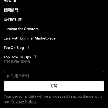
How To
新聞部門
我們的社群
Luminar for Creators
Earn with Luminar Marketplace
Top On Blog
Top How To Tips
訂閱我們的電子報
訂閱
Your personal data will be processed in accordance with
our
Privacy Policy