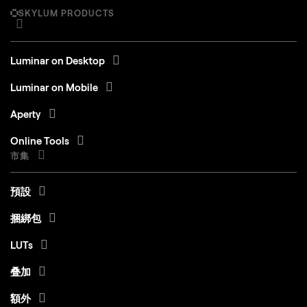
SKYLUM PRODUCTS
Mac 款式
MacBook、MacBook Air、MacBook
Pro、iMac、iMac Pro、Mac Pro、
Mac mini、2010 年初或更新機型
Luminar on Desktop
處理器
CPU Intel® Core™ i5 8gen 或更高版
Luminar on Mobile
本
Aperty
OS版本
macOS 12.0 或更高版本。
Online Tools
RAM
記憶體 8 GB RAM 或以上（建議 16+
市集
GB RAM）
磁盤空間
預設
硬碟10 GB可用空間； SSD 以提供最
佳效能
捆綁包
顯示器
1280x768或更高分辨率
LUTs
叠加
Windows
額外