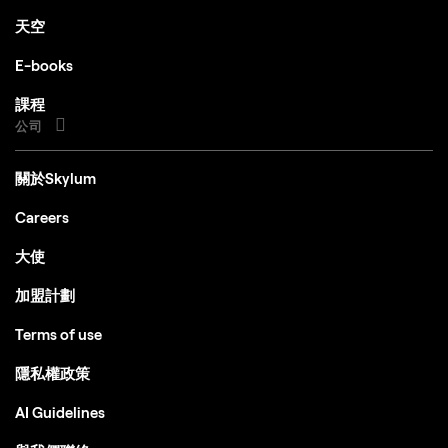
天空
硬件
硬件 – 基於Windows的電腦，配備鼠
E-books
標或類似輸入設備
課程
處理器
CPU Intel® Core™ i5 8gen 或更高版
公司
本，AMD Ryzen™ 5 或更高版本
OS版本
10 版本 1909 或更高版本（僅限 64 位
關於Skylum
元作業系統）
Careers
RAM
記憶體 8 GB RAM 或以上（建議 16+
GB RAM）
大使
磁盤空間
硬碟10 GB可用空間； SSD 以提供最
加盟計劃
佳效能
Terms of use
顯示器
1280x768或更高分辨率
隱私權政策
圖像
Open GL 3.3或者更高版本的兼容顯卡
AI Guidelines