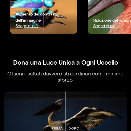
Aumento del contrasto
dell'immagine
Riduzione del rumor
Scopri di più
Scopri di più
Dona una Luce Unica a Ogni Uccello
Ottieni risultati davvero straordinari con il minimo
sforzo.
PRIMA
DOPO