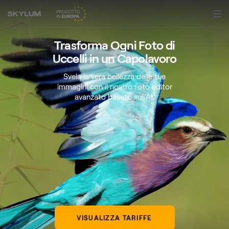
Trasforma Ogni Foto di
Uccelli in un Capolavoro
Svela la vera bellezza delle tue
immagini con il nostro foto editor
avanzato basato sull'AI.
VISUALIZZA TARIFFE