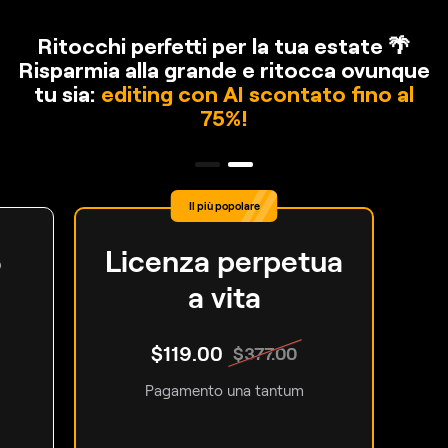
Ritocchi perfetti per la tua estate 🌴
Risparmia alla grande e ritocca ovunque
tu sia:
editing con AI scontato fino al
75%!
Il più popolare
Licenza perpetua
o
a vita
$
119
.00
$
377.
00
Pagamento una tantum