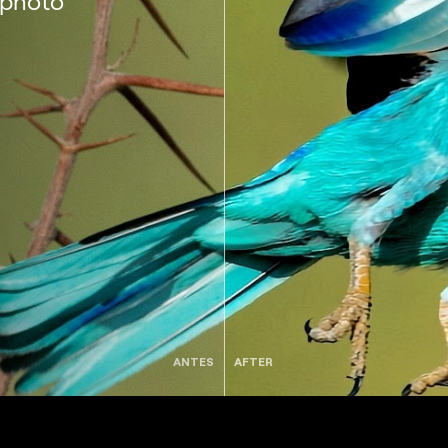
 photo
ANTES
AFTER