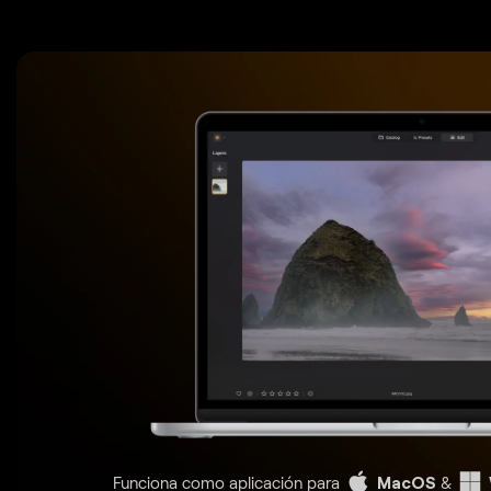
Funciona como aplicación para
MacOS
&