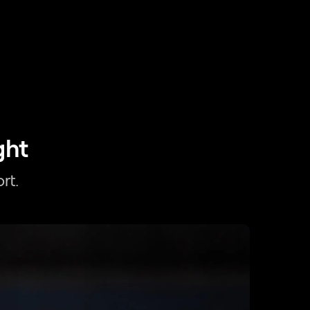
ght
rt.